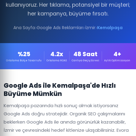
kullanıyoruz. Her tıklama, potansiyel bir müşteri;
her kampanya, büyüme fırsatı.
Ana Sayfa
Google Ads Reklamları
İzmir
Kemalpaşa
%25
4.2x
48 Saat
4+
Ortalama Bütçe Tasarrufu
Ortalama ROAS
Canlıya Geçiş Süresi
Aylık Optimizasyon
Google Ads ile Kemalpaşa'de Hızlı
Büyüme Mümkün
Kemalpaşa pazarında hızlı sonuç almak istiyorsanız
Google Ads doğru stratejidir. Organik SEO çalışmalarını
beklerken Google Ads ile anında görünürlük kazanabilir,
İzmir ve çevresindeki hedef kitlenize ulaşabilirsiniz. Evora