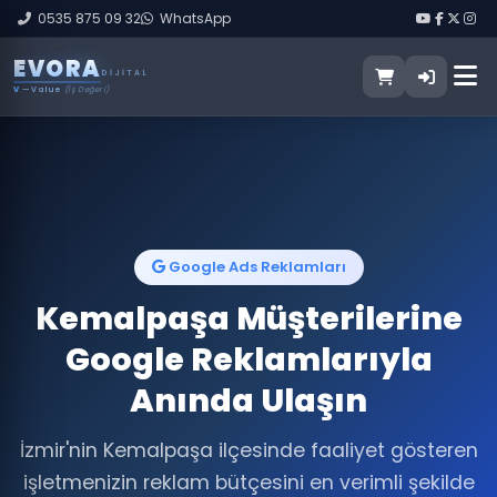
0535 875 09 32
WhatsApp
E
V
O
R
A
DIJITAL
V
— Value
(İş Değeri)
Google Ads Reklamları
Kemalpaşa Müşterilerine
Google Reklamlarıyla
Anında Ulaşın
İzmir'nin Kemalpaşa ilçesinde faaliyet gösteren
işletmenizin reklam bütçesini en verimli şekilde