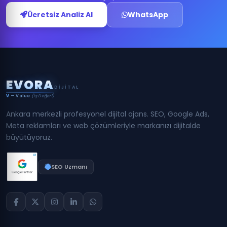
Ücretsiz Analiz Al
WhatsApp
E
V
O
R
A
DIJITAL
V
— Value
(İş Değeri)
Ankara merkezli profesyonel dijital ajans. SEO, Google Ads,
Meta reklamları ve web çözümleriyle markanızı dijitalde
büyütüyoruz.
SEO Uzmanı