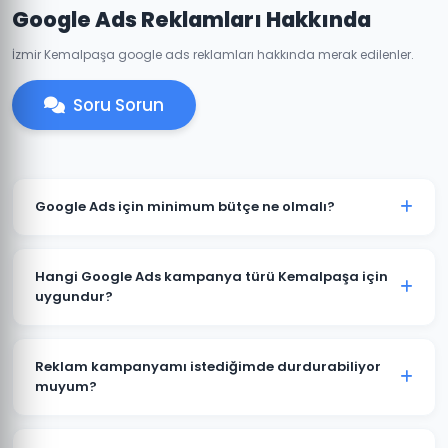
Google Ads Reklamları Hakkında
İzmir Kemalpaşa google ads reklamları hakkında merak edilenler.
Soru Sorun
Google Ads için minimum bütçe ne olmalı?
Kemalpaşa'de anlamlı sonuçlar için önerilen
minimum aylık reklam bütçesi 2.000 TL'dir. Sektörünüz
Hangi Google Ads kampanya türü Kemalpaşa için
ve rekabete göre bu rakam değişebilir. Ücretsiz bütçe
uygundur?
analizi sunuyoruz.
Kemalpaşa'deki işletme türünüze göre öneri değişir.
Yerel hizmet işletmeleri için Arama Ağı ve Yerel
Reklam kampanyamı istediğimde durdurabiliyor
Kampanyalar, e-ticaret için Alışveriş Kampanyaları,
muyum?
marka bilinirliği için Görüntülü Reklam uygundur.
Evet. Kemalpaşa'deki Google Ads kampanyalarınızı