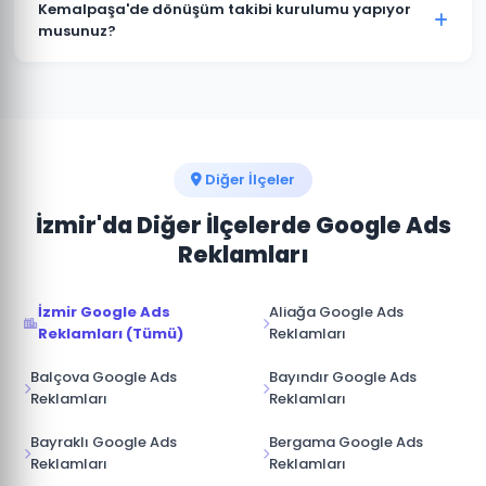
istediğiniz zaman duraklatabilir veya
Kemalpaşa'de dönüşüm takibi kurulumu yapıyor
sonlandırabilirsiniz. Kampanya durdurulduğunda
musunuz?
reklamlar anında yayından kalkar ve bütçe
Kesinlikle. Kemalpaşa projelerimizin tamamında
harcanmaz.
telefon araması, form doldurma, satın alma ve diğer
hedef dönüşümler için Google Analytics ve Google
Ads dönüşüm izlemesini kuruyoruz.
Diğer İlçeler
İzmir'da Diğer İlçelerde Google Ads
Reklamları
İzmir Google Ads
Aliağa Google Ads
Reklamları (Tümü)
Reklamları
Balçova Google Ads
Bayındır Google Ads
Reklamları
Reklamları
Bayraklı Google Ads
Bergama Google Ads
Reklamları
Reklamları