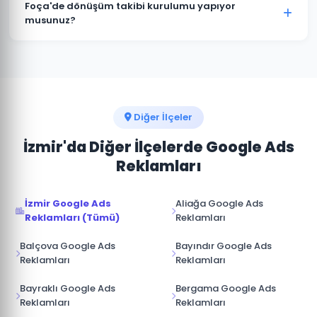
zaman duraklatabilir veya sonlandırabilirsiniz.
Foça'de dönüşüm takibi kurulumu yapıyor
Kampanya durdurulduğunda reklamlar anında
musunuz?
yayından kalkar ve bütçe harcanmaz.
Kesinlikle. Foça projelerimizin tamamında telefon
araması, form doldurma, satın alma ve diğer hedef
dönüşümler için Google Analytics ve Google Ads
dönüşüm izlemesini kuruyoruz.
Diğer İlçeler
İzmir'da Diğer İlçelerde Google Ads
Reklamları
İzmir Google Ads
Aliağa Google Ads
Reklamları (Tümü)
Reklamları
Balçova Google Ads
Bayındır Google Ads
Reklamları
Reklamları
Bayraklı Google Ads
Bergama Google Ads
Reklamları
Reklamları