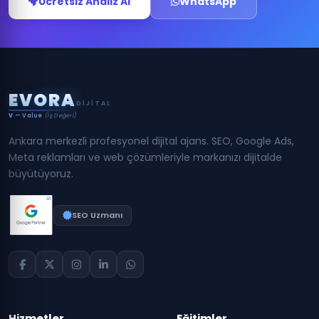
Ücretsiz Analiz Al
WhatsApp
E
V
O
R
A
DIJITAL
V
— Value
(İş Değeri)
Ankara merkezli profesyonel dijital ajans. SEO, Google Ads,
Meta reklamları ve web çözümleriyle markanızı dijitalde
büyütüyoruz.
SEO Uzmanı
Hizmetler
Eğitimler