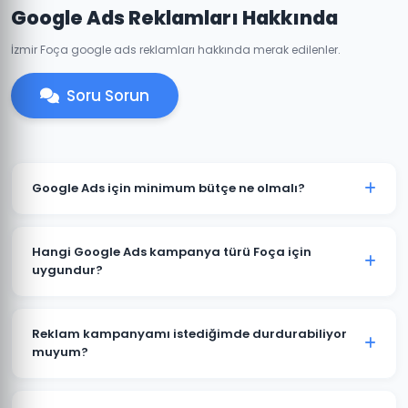
Google Ads Reklamları Hakkında
İzmir Foça google ads reklamları hakkında merak edilenler.
Soru Sorun
Google Ads için minimum bütçe ne olmalı?
Foça'de anlamlı sonuçlar için önerilen minimum aylık
reklam bütçesi 2.000 TL'dir. Sektörünüz ve rekabete
Hangi Google Ads kampanya türü Foça için
göre bu rakam değişebilir. Ücretsiz bütçe analizi
uygundur?
sunuyoruz.
Foça'deki işletme türünüze göre öneri değişir. Yerel
hizmet işletmeleri için Arama Ağı ve Yerel
Reklam kampanyamı istediğimde durdurabiliyor
Kampanyalar, e-ticaret için Alışveriş Kampanyaları,
muyum?
marka bilinirliği için Görüntülü Reklam uygundur.
Evet. Foça'deki Google Ads kampanyalarınızı istediğiniz