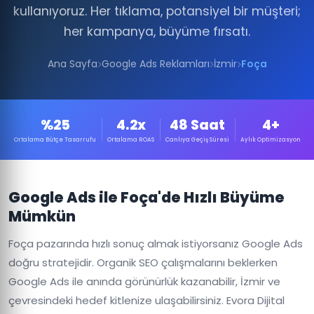
kullanıyoruz. Her tıklama, potansiyel bir müşteri;
her kampanya, büyüme fırsatı.
Ana Sayfa
Google Ads Reklamları
İzmir
Foça
%25
4.2x
48 Saat
4+
Ortalama Bütçe Tasarrufu
Ortalama ROAS
Canlıya Geçiş Süresi
Aylık Optimizasyon
Google Ads ile Foça'de Hızlı Büyüme
Mümkün
Foça pazarında hızlı sonuç almak istiyorsanız Google Ads
doğru stratejidir. Organik SEO çalışmalarını beklerken
Google Ads ile anında görünürlük kazanabilir, İzmir ve
çevresindeki hedef kitlenize ulaşabilirsiniz. Evora Dijital