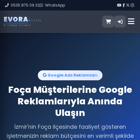
0535 875 09 32
WhatsApp
E
V
O
R
A
DIJITAL
V
— Value
(İş Değeri)
Google Ads Reklamları
Foça Müşterilerine Google
Reklamlarıyla Anında
Ulaşın
İzmir'nin Foça ilçesinde faaliyet gösteren
işletmenizin reklam bütçesini en verimli şekilde