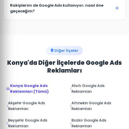
müşterimize aittir. Ajans erişimi yönetici (admin)
Rakiplerim de Google Ads kullanıyor; nasıl öne
seviyesinde değil, reklam yöneticisi seviyesinde
geçeceğim?
sağlanır. İş ilişkisi sona erdiğinde hesap üzerinde tam
Akören pazarında rakip analizi yaparak onların güçlü
kontrole sahip olursunuz.
ve zayıf yönlerini tespit ediyoruz. Boş niş anahtar
kelimelere odaklanarak, daha iyi açılış sayfası
deneyimi sunarak ve teklif stratejisini akıllıca
yöneterek üstünlük sağlıyoruz.
Diğer İlçeler
Konya'da Diğer İlçelerde Google Ads
Reklamları
Konya Google Ads
Ahırlı Google Ads
Reklamları (Tümü)
Reklamları
Akşehir Google Ads
Altınekin Google Ads
Reklamları
Reklamları
Beyşehir Google Ads
Bozkır Google Ads
Reklamları
Reklamları