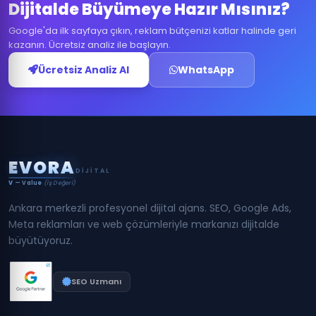
Dijitalde Büyümeye Hazır Mısınız?
Google'da ilk sayfaya çıkın, reklam bütçenizi katlar halinde geri
kazanın. Ücretsiz analiz ile başlayın.
Ücretsiz Analiz Al
WhatsApp
E
V
O
R
A
DIJITAL
V
— Value
(İş Değeri)
Ankara merkezli profesyonel dijital ajans. SEO, Google Ads,
Meta reklamları ve web çözümleriyle markanızı dijitalde
büyütüyoruz.
SEO Uzmanı