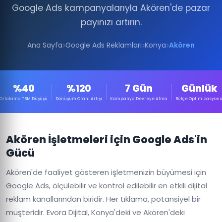
Google Ads kampanyalarıyla Akören'de pazar
payınızı artırın.
Ana Sayfa
Google Ads Reklamları
Konya
Akören
%40
%120
7 Gün
Günlük
Ortalama TBM Düşüşü
Dönüşüm Oranı Artışı
Kampanya Devreye Alma
Bütçe Optimizasyon
Akören İşletmeleri için Google Ads'in
Gücü
Akören'de faaliyet gösteren işletmenizin büyümesi için
Google Ads, ölçülebilir ve kontrol edilebilir en etkili dijital
reklam kanallarından biridir. Her tıklama, potansiyel bir
müşteridir. Evora Dijital, Konya'deki ve Akören'deki