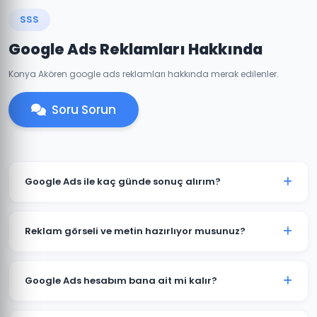
SSS
Google Ads Reklamları Hakkında
Konya Akören google ads reklamları hakkında merak edilenler.
Soru Sorun
Google Ads ile kaç günde sonuç alırım?
Akören'de iyi optimize edilmiş bir Google Ads
kampanyası genellikle 7-14 gün içinde anlamlı trafik
Reklam görseli ve metin hazırlıyor musunuz?
ve dönüşümler üretmeye başlar. İlk ay veri toplama,
ikinci aydan itibaren optimizasyon yoğunlaşır.
Evet. Akören'deki müşterilerimiz için reklam metinleri,
görsel tasarımlar ve video reklamlar dahil tüm kreatif
Google Ads hesabım bana ait mi kalır?
içerikleri üretiyoruz. İçerikler hedef kitlenize ve
sektörünüze özel hazırlanır.
Kesinlikle. Akören'deki tüm projelerimizde hesap