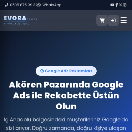
0535 875 09 32
WhatsApp
E
V
O
R
A
DIJITAL
V
— Value
(İş Değeri)
Google Ads Reklamları
Akören Pazarında Google
Ads ile Rekabette Üstün
Olun
İç Anadolu bölgesindeki müşterileriniz Google'da
sizi arıyor. Doğru zamanda, doğru kişiye ulaşan