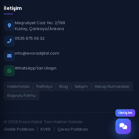
İletişim
Meşrutiyet Cad. No: 2/199
Kızılay, Çankaya/Ankara
0535 875 09 32
info@evoradijital.com
WhatsApp'tan Ulaşın
Hakkımızda
Portfolyo
Blog
İletişim
Hesap Numaraları
Başvuru Formu
İletişim
© 2026 Evora Dijital. Tüm Hakları Saklıdır.
|
|
Gizlilik Politikası
KVKK
Çerez Politikası