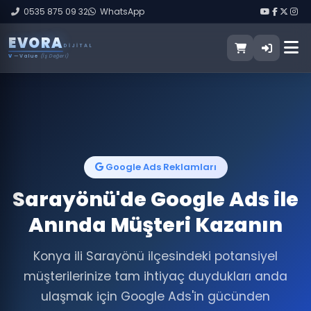
0535 875 09 32
WhatsApp
E
V
O
R
A
DIJITAL
V
— Value
(İş Değeri)
Google Ads Reklamları
Sarayönü'de Google Ads ile
Anında Müşteri Kazanın
Konya ili Sarayönü ilçesindeki potansiyel
müşterilerinize tam ihtiyaç duydukları anda
ulaşmak için Google Ads'in gücünden