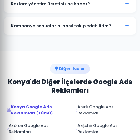
kampanyalar bütçenizi hızla tüketir. Sarayönü'deki
Reklam yönetim ücretiniz ne kadar?
işletmelerin büyük çoğunluğu profesyonel yönetimle
maliyetleri %30-50 düşürürken dönüşüm sayısını
Reklam yönetim ücretimiz, aylık reklam bütçenizin
artırmaktadır.
%15-20'si arasında değişmektedir. Sarayönü için
Kampanya sonuçlarını nasıl takip edebilirim?
minimum yönetim ücreti 1.000 TL/ay'dır. Bütçe ve
hedeflerinize göre özel teklif sunuyoruz.
Sarayönü kampanyalarınız için Google Ads hesabınıza
tam erişim sağlıyoruz. Ek olarak aylık performans
raporu, tıklama, gösterim, dönüşüm ve reklam
harcaması verileri ile sunulmaktadır.
Diğer İlçeler
Konya'da Diğer İlçelerde Google Ads
Reklamları
Konya Google Ads
Ahırlı Google Ads
Reklamları (Tümü)
Reklamları
Akören Google Ads
Akşehir Google Ads
Reklamları
Reklamları