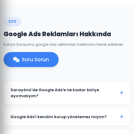
SSS
Google Ads Reklamları Hakkında
Konya Sarayönü google ads reklamları hakkında merak edilenler.
Soru Sorun
Sarayönü'de Google Ads'e ne kadar bütçe
ayırmalıyım?
Sarayönü'deki sektörünüze ve rekabete göre aylık
1.500 TL ile başlanabilir. Ancak anlamlı sonuçlar için
Google Ads'i kendim kurup yönetemez miyim?
3.000-5.000 TL+ bütçe önerilmektedir. Ücretsiz bütçe
analizi için iletişime geçin.
Teknik olarak mümkündür; ancak optimize edilmemiş