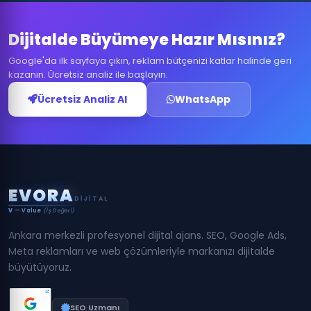
Dijitalde Büyümeye Hazır Mısınız?
Google'da ilk sayfaya çıkın, reklam bütçenizi katlar halinde geri
kazanın. Ücretsiz analiz ile başlayın.
Ücretsiz Analiz Al
WhatsApp
E
V
O
R
A
DIJITAL
V
— Value
(İş Değeri)
Ankara merkezli profesyonel dijital ajans. SEO, Google Ads,
Meta reklamları ve web çözümleriyle markanızı dijitalde
büyütüyoruz.
SEO Uzmanı