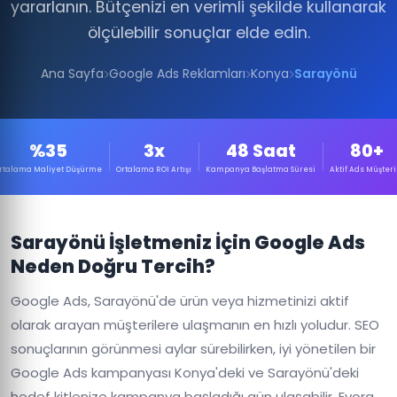
yararlanın. Bütçenizi en verimli şekilde kullanarak
ölçülebilir sonuçlar elde edin.
Ana Sayfa
Google Ads Reklamları
Konya
Sarayönü
%35
3x
48 Saat
80+
rtalama Maliyet Düşürme
Ortalama ROI Artışı
Kampanya Başlatma Süresi
Aktif Ads Müşteri
Sarayönü İşletmeniz İçin Google Ads
Neden Doğru Tercih?
Google Ads, Sarayönü'de ürün veya hizmetinizi aktif
olarak arayan müşterilere ulaşmanın en hızlı yoludur. SEO
sonuçlarının görünmesi aylar sürebilirken, iyi yönetilen bir
Google Ads kampanyası Konya'deki ve Sarayönü'deki
hedef kitlenize kampanya başladığı gün ulaşabilir. Evora