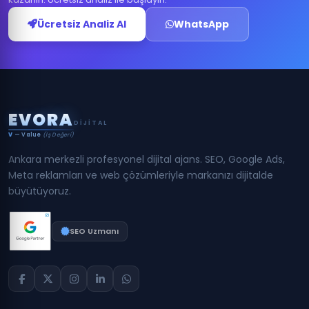
Ücretsiz Analiz Al
WhatsApp
E
V
O
R
A
DIJITAL
V
— Value
(İş Değeri)
Ankara merkezli profesyonel dijital ajans. SEO, Google Ads,
Meta reklamları ve web çözümleriyle markanızı dijitalde
büyütüyoruz.
SEO Uzmanı