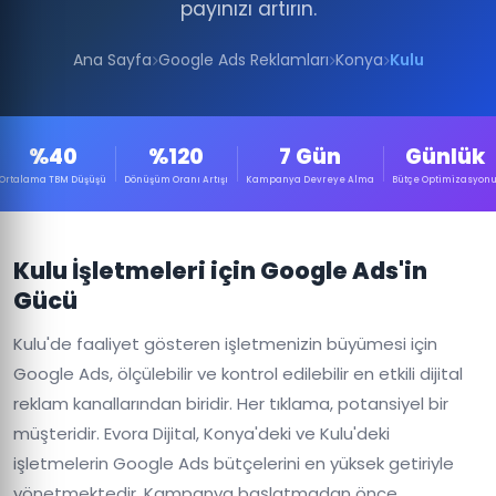
payınızı artırın.
Ana Sayfa
Google Ads Reklamları
Konya
Kulu
%40
%120
7 Gün
Günlük
Ortalama TBM Düşüşü
Dönüşüm Oranı Artışı
Kampanya Devreye Alma
Bütçe Optimizasyon
Kulu İşletmeleri için Google Ads'in
Gücü
Kulu'de faaliyet gösteren işletmenizin büyümesi için
Google Ads, ölçülebilir ve kontrol edilebilir en etkili dijital
reklam kanallarından biridir. Her tıklama, potansiyel bir
müşteridir. Evora Dijital, Konya'deki ve Kulu'deki
işletmelerin Google Ads bütçelerini en yüksek getiriyle
yönetmektedir. Kampanya başlatmadan önce