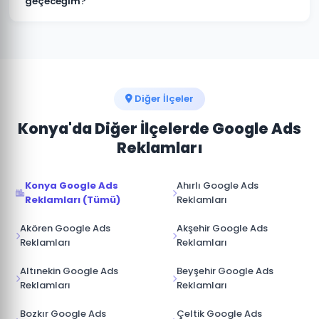
geçeceğim?
sağlanır. İş ilişkisi sona erdiğinde hesap üzerinde tam
Kulu pazarında rakip analizi yaparak onların güçlü ve
kontrole sahip olursunuz.
zayıf yönlerini tespit ediyoruz. Boş niş anahtar
kelimelere odaklanarak, daha iyi açılış sayfası
deneyimi sunarak ve teklif stratejisini akıllıca
yöneterek üstünlük sağlıyoruz.
Diğer İlçeler
Konya'da Diğer İlçelerde Google Ads
Reklamları
Konya Google Ads
Ahırlı Google Ads
Reklamları (Tümü)
Reklamları
Akören Google Ads
Akşehir Google Ads
Reklamları
Reklamları
Altınekin Google Ads
Beyşehir Google Ads
Reklamları
Reklamları
Bozkır Google Ads
Çeltik Google Ads