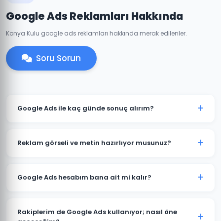
Google Ads Reklamları Hakkında
Konya Kulu google ads reklamları hakkında merak edilenler.
Soru Sorun
Google Ads ile kaç günde sonuç alırım?
Kulu'de iyi optimize edilmiş bir Google Ads
kampanyası genellikle 7-14 gün içinde anlamlı trafik
Reklam görseli ve metin hazırlıyor musunuz?
ve dönüşümler üretmeye başlar. İlk ay veri toplama,
ikinci aydan itibaren optimizasyon yoğunlaşır.
Evet. Kulu'deki müşterilerimiz için reklam metinleri,
görsel tasarımlar ve video reklamlar dahil tüm kreatif
Google Ads hesabım bana ait mi kalır?
içerikleri üretiyoruz. İçerikler hedef kitlenize ve
sektörünüze özel hazırlanır.
Kesinlikle. Kulu'deki tüm projelerimizde hesap
müşterimize aittir. Ajans erişimi yönetici (admin)
Rakiplerim de Google Ads kullanıyor; nasıl öne
seviyesinde değil, reklam yöneticisi seviyesinde