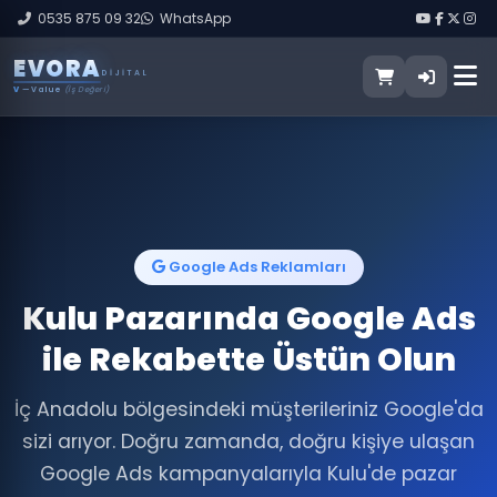
0535 875 09 32
WhatsApp
E
V
O
R
A
DIJITAL
V
— Value
(İş Değeri)
Google Ads Reklamları
Kulu Pazarında Google Ads
ile Rekabette Üstün Olun
İç Anadolu bölgesindeki müşterileriniz Google'da
sizi arıyor. Doğru zamanda, doğru kişiye ulaşan
Google Ads kampanyalarıyla Kulu'de pazar