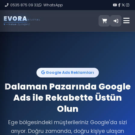
0535 875 09 32
WhatsApp
E
V
O
R
A
DIJITAL
V
— Value
(İş Değeri)
Google Ads Reklamları
Dalaman Pazarında Google
Ads ile Rekabette Üstün
Olun
Ege bölgesindeki müşterileriniz Google'da sizi
arıyor. Doğru zamanda, doğru kişiye ulaşan