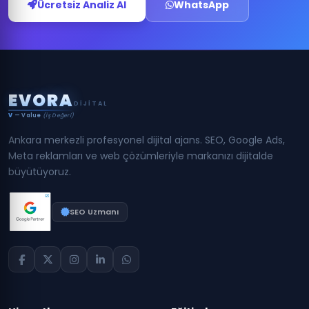
Ücretsiz Analiz Al
WhatsApp
E
V
O
R
A
DIJITAL
V
— Value
(İş Değeri)
Ankara merkezli profesyonel dijital ajans. SEO, Google Ads,
Meta reklamları ve web çözümleriyle markanızı dijitalde
büyütüyoruz.
SEO Uzmanı