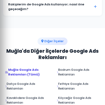
müşterimize aittir. Ajans erişimi yönetici (admin)
Rakiplerim de Google Ads kullanıyor; nasıl öne
seviyesinde değil, reklam yöneticisi seviyesinde
geçeceğim?
sağlanır. İş ilişkisi sona erdiğinde hesap üzerinde tam
Dalaman pazarında rakip analizi yaparak onların güçlü
kontrole sahip olursunuz.
ve zayıf yönlerini tespit ediyoruz. Boş niş anahtar
kelimelere odaklanarak, daha iyi açılış sayfası
deneyimi sunarak ve teklif stratejisini akıllıca
yöneterek üstünlük sağlıyoruz.
Diğer İlçeler
Muğla'da Diğer İlçelerde Google Ads
Reklamları
Muğla Google Ads
Bodrum Google Ads
Reklamları (Tümü)
Reklamları
Datça Google Ads
Fethiye Google Ads
Reklamları
Reklamları
Kavaklıdere Google Ads
Köyceğiz Google Ads
Reklamları
Reklamları