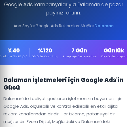
Google Ads kampanyalarıyla Dalaman'de pazar
payınızı artırın.
Ana Sayfa
Google Ads Reklamları
Muğla
Dalaman
%40
%120
7 Gün
Günlük
Ortalama TBM Düşüşü
Dönüşüm Oranı Artışı
Kampanya Devreye Alma
Bütçe Optimizasyon
Dalaman İşletmeleri için Google Ads'in
Gücü
Dalaman'de faaliyet gösteren işletmenizin büyümesi için
Google Ads, ölçülebilir ve kontrol edilebilir en etkili dijital
reklam kanallarından biridir. Her tıklama, potansiyel bir
müşteridir. Evora Dijital, Muğla'deki ve Dalaman'deki