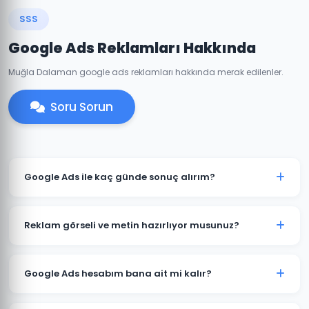
SSS
Google Ads Reklamları Hakkında
Muğla Dalaman google ads reklamları hakkında merak edilenler.
Soru Sorun
Google Ads ile kaç günde sonuç alırım?
Dalaman'de iyi optimize edilmiş bir Google Ads
kampanyası genellikle 7-14 gün içinde anlamlı trafik
Reklam görseli ve metin hazırlıyor musunuz?
ve dönüşümler üretmeye başlar. İlk ay veri toplama,
ikinci aydan itibaren optimizasyon yoğunlaşır.
Evet. Dalaman'deki müşterilerimiz için reklam
metinleri, görsel tasarımlar ve video reklamlar dahil
Google Ads hesabım bana ait mi kalır?
tüm kreatif içerikleri üretiyoruz. İçerikler hedef
kitlenize ve sektörünüze özel hazırlanır.
Kesinlikle. Dalaman'deki tüm projelerimizde hesap