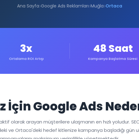
Ana Sayfa
Google Ads Reklamları
Muğla
Ortaca
3x
48 Saat
Ortalama ROI Artışı
Kampanya Başlatma Süresi
z İçin Google Ads Nede
tif olarak arayan müşterilere ulaşmanın en hızlı yoludur. SEO 
i ve Ortaca'deki hedef kitlenize kampanya başladığı gün ulaşa
kampanyalarını maksimum verimlilikle yönetmektedir.