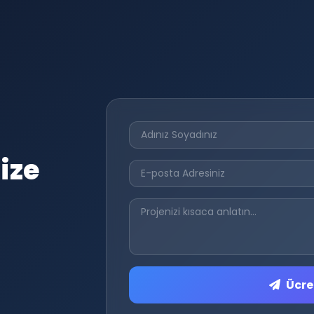
ize
Ücret