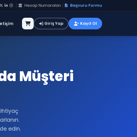
Hesap Numaraları
Başvuru Formu
letişim
Giriş Yap
Kayıt Ol
nda Müşteri
 ihtiyaç
rlanın.
lde edin.