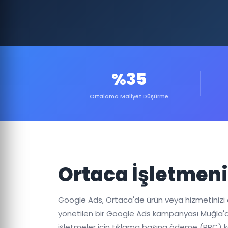
%35
Ortalama Maliyet Düşürme
Ortaca İşletmeni
Google Ads, Ortaca'de ürün veya hizmetinizi ak
yönetilen bir Google Ads kampanyası Muğla'dek
işletmeler için tıklama başına ödeme (PPC) 