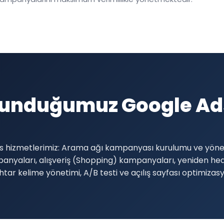
Sunduğumuz Google Ads
ds hizmetlerimiz: Arama ağı kampanyası kurulumu ve yönet
anyaları, alışveriş (Shopping) kampanyaları, yeniden h
ar kelime yönetimi, A/B testi ve açılış sayfası optimizas