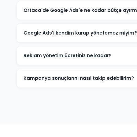
Ortaca'de Google Ads'e ne kadar bütçe ayırm
Ortaca'deki sektörünüze ve rekabete göre aylık 1.500 T
için 3.000-5.000 TL+ bütçe önerilmektedir. Ücretsiz büt
Google Ads'i kendim kurup yönetemez miyim?
Teknik olarak mümkündür; ancak optimize edilmemiş k
Ortaca'deki işletmelerin büyük çoğunluğu profesyone
Reklam yönetim ücretiniz ne kadar?
dönüşüm sayısını artırmaktadır.
Reklam yönetim ücretimiz, aylık reklam bütçenizin %1
minimum yönetim ücreti 1.000 TL/ay'dır. Bütçe ve hede
Kampanya sonuçlarını nasıl takip edebilirim?
Ortaca kampanyalarınız için Google Ads hesabınıza tam
performans raporu, tıklama, gösterim, dönüşüm ve rek