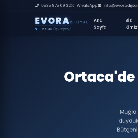
0535 875 09 32
WhatsApp
info@evoradijita
E
V
O
R
A
Ana
Biz
DIJITAL
Sayfa
Kimiz
V
— Value
(İş Değeri)
Ortaca'de 
Muğla i
duyduk
Bütçeniz