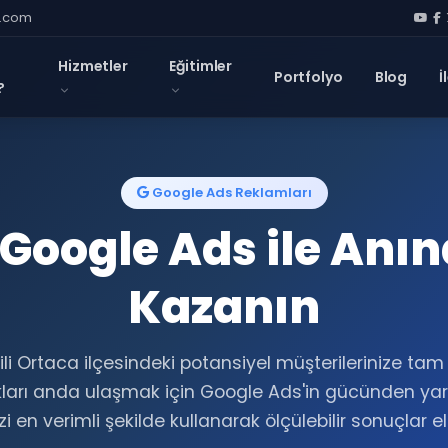
l.com
Hizmetler
Eğitimler
Portfolyo
Blog
İ
?
Google Ads Reklamları
Google Ads ile Anı
Kazanın
li Ortaca ilçesindeki potansiyel müşterilerinize tam
ları anda ulaşmak için Google Ads'in gücünden yara
i en verimli şekilde kullanarak ölçülebilir sonuçlar e