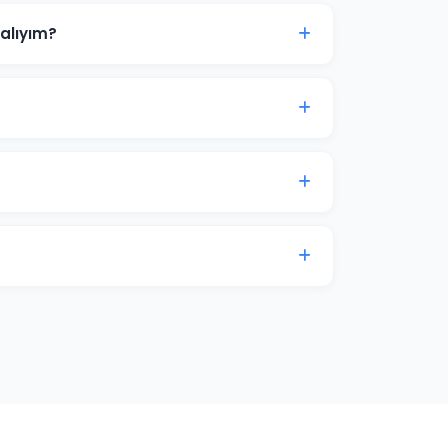
alıyım?
L ile başlanabilir. Ancak anlamlı sonuçlar
çe analizi için iletişime geçin.
ampanyalar bütçenizi hızla tüketir.
l yönetimle maliyetleri %30-50 düşürürken
5-20'si arasında değişmektedir. Ortaca için
flerinize göre özel teklif sunuyoruz.
 erişim sağlıyoruz. Ek olarak aylık
lam harcaması verileri ile sunulmaktadır.