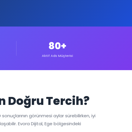
80+
Aktif Ads Müşterisi
n Doğru Tercih?
sonuçlarının görünmesi aylar sürebilirken, iyi
bilir. Evora Dijital, Ege bölgesindeki