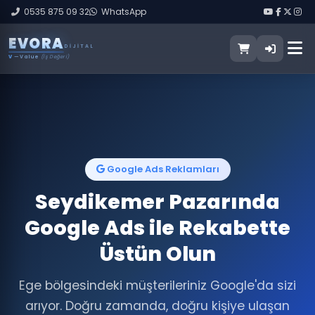
0535 875 09 32
WhatsApp
E
V
O
R
A
DIJITAL
V
— Value
(İş Değeri)
Google Ads Reklamları
Seydikemer Pazarında
Google Ads ile Rekabette
Üstün Olun
Ege bölgesindeki müşterileriniz Google'da sizi
arıyor. Doğru zamanda, doğru kişiye ulaşan