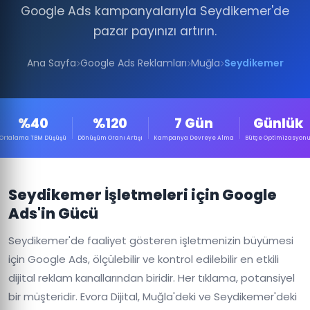
Google Ads kampanyalarıyla Seydikemer'de
pazar payınızı artırın.
Ana Sayfa
Google Ads Reklamları
Muğla
Seydikemer
%40
%120
7 Gün
Günlük
Ortalama TBM Düşüşü
Dönüşüm Oranı Artışı
Kampanya Devreye Alma
Bütçe Optimizasyon
Seydikemer İşletmeleri için Google
Ads'in Gücü
Seydikemer'de faaliyet gösteren işletmenizin büyümesi
için Google Ads, ölçülebilir ve kontrol edilebilir en etkili
dijital reklam kanallarından biridir. Her tıklama, potansiyel
bir müşteridir. Evora Dijital, Muğla'deki ve Seydikemer'deki