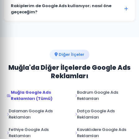
müşterimize aittir. Ajans erişimi yönetici (admin)
Rakiplerim de Google Ads kullanıyor; nasıl öne
seviyesinde değil, reklam yöneticisi seviyesinde
geçeceğim?
sağlanır. İş ilişkisi sona erdiğinde hesap üzerinde tam
Seydikemer pazarında rakip analizi yaparak onların
kontrole sahip olursunuz.
güçlü ve zayıf yönlerini tespit ediyoruz. Boş niş
anahtar kelimelere odaklanarak, daha iyi açılış sayfası
deneyimi sunarak ve teklif stratejisini akıllıca
yöneterek üstünlük sağlıyoruz.
Diğer İlçeler
Muğla'da Diğer İlçelerde Google Ads
Reklamları
Muğla Google Ads
Bodrum Google Ads
Reklamları (Tümü)
Reklamları
Dalaman Google Ads
Datça Google Ads
Reklamları
Reklamları
Fethiye Google Ads
Kavaklıdere Google Ads
Reklamları
Reklamları