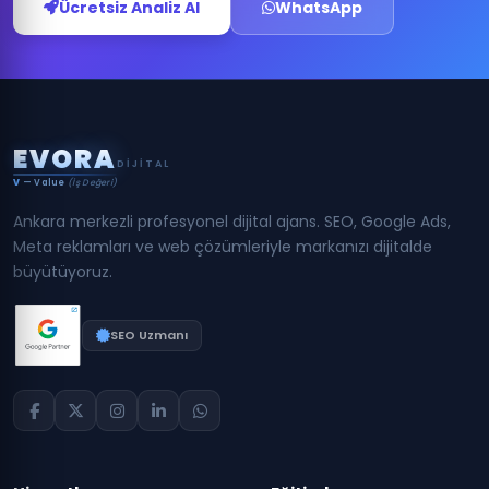
Ücretsiz Analiz Al
WhatsApp
E
V
O
R
A
DIJITAL
V
— Value
(İş Değeri)
Ankara merkezli profesyonel dijital ajans. SEO, Google Ads,
Meta reklamları ve web çözümleriyle markanızı dijitalde
büyütüyoruz.
SEO Uzmanı