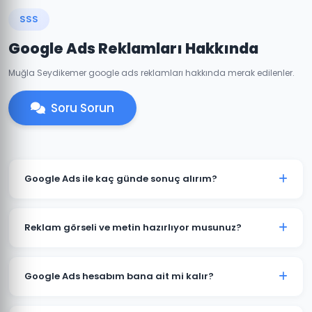
SSS
Google Ads Reklamları Hakkında
Muğla Seydikemer google ads reklamları hakkında merak edilenler.
Soru Sorun
Google Ads ile kaç günde sonuç alırım?
Seydikemer'de iyi optimize edilmiş bir Google Ads
kampanyası genellikle 7-14 gün içinde anlamlı trafik
Reklam görseli ve metin hazırlıyor musunuz?
ve dönüşümler üretmeye başlar. İlk ay veri toplama,
ikinci aydan itibaren optimizasyon yoğunlaşır.
Evet. Seydikemer'deki müşterilerimiz için reklam
metinleri, görsel tasarımlar ve video reklamlar dahil
Google Ads hesabım bana ait mi kalır?
tüm kreatif içerikleri üretiyoruz. İçerikler hedef
kitlenize ve sektörünüze özel hazırlanır.
Kesinlikle. Seydikemer'deki tüm projelerimizde hesap