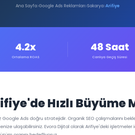
Ana Sayfa
Google Ads Reklamları
Sakarya
Arifiye
4.2x
48 Saat
Ortalama ROAS
Canlıya Geçiş Süresi
rifiye'de Hızlı Büyüm
ız Google Ads doğru stratejidir. Organik SEO çalışmalarını bek
nize ulaşabilirsiniz. Evora Dijital olarak Arifiye'deki işletmel
önüşüm oranını hedefliyoruz.