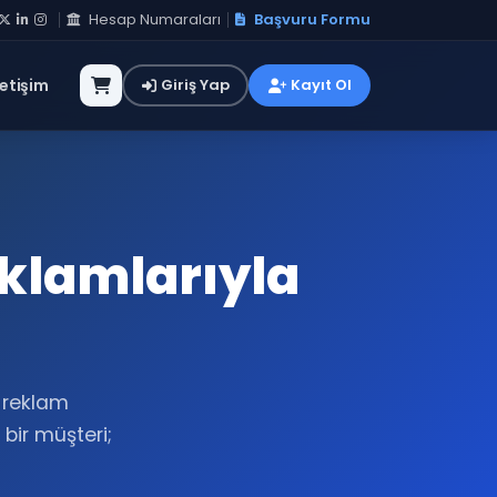
Hesap Numaraları
Başvuru Formu
letişim
Giriş Yap
Kayıt Ol
eklamlarıyla
n reklam
 bir müşteri;