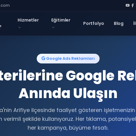
l.com
Hizmetler
Eğitimler
Portfolyo
Blog
İ
?
Google Ads Reklamları
terilerine Google R
Anında Ulaşın
'nin Arifiye ilçesinde faaliyet gösteren işletmenizi
 verimli şekilde kullanıyoruz. Her tıklama, potansiyel
her kampanya, büyüme fırsatı.