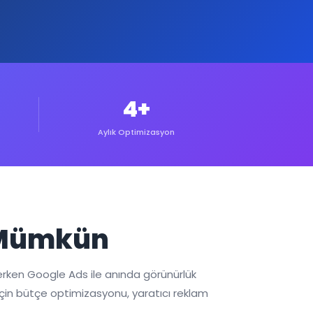
4+
Aylık Optimizasyon
e Mümkün
lerken Google Ads ile anında görünürlük
er için bütçe optimizasyonu, yaratıcı reklam