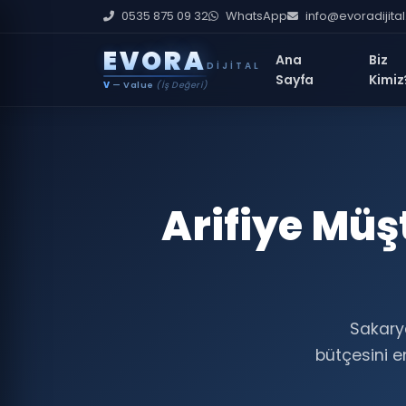
0535 875 09 32
WhatsApp
info@evoradijita
E
V
O
R
A
Ana
Biz
DIJITAL
Sayfa
Kimiz
V
— Value
(İş Değeri)
Arifiye Müş
Sakarya
bütçesini en