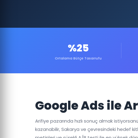
%25
Ortalama Bütçe Tasarrufu
Google Ads ile A
Arifiye pazarında hızlı sonuç almak istiyorsan
kazanabilir, Sakarya ve çevresindeki hedef kitle
metinleri ve sürekli A/B testi ile en yüksek d