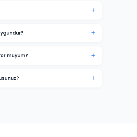
k reklam bütçesi 2.000 TL'dir. Sektörünüz ve
alizi sunuyoruz.
 uygundur?
 hizmet işletmeleri için Arama Ağı ve Yerel
rka bilinirliği için Görüntülü Reklam
iyor muyum?
iniz zaman duraklatabilir veya
amlar anında yayından kalkar ve bütçe
musunuz?
araması, form doldurma, satın alma ve diğer
ds dönüşüm izlemesini kuruyoruz.