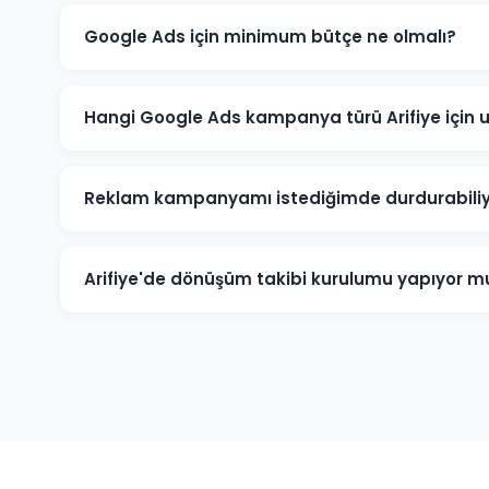
Google Ads için minimum bütçe ne olmalı?
Arifiye'de anlamlı sonuçlar için önerilen minimum aylı
rekabete göre bu rakam değişebilir. Ücretsiz bütçe an
Hangi Google Ads kampanya türü Arifiye için
Arifiye'deki işletme türünüze göre öneri değişir. Yerel
Kampanyalar, e-ticaret için Alışveriş Kampanyaları, ma
Reklam kampanyamı istediğimde durdurabil
uygundur.
Evet. Arifiye'deki Google Ads kampanyalarınızı istediğ
sonlandırabilirsiniz. Kampanya durdurulduğunda rekl
Arifiye'de dönüşüm takibi kurulumu yapıyor 
harcanmaz.
Kesinlikle. Arifiye projelerimizin tamamında telefon 
hedef dönüşümler için Google Analytics ve Google A