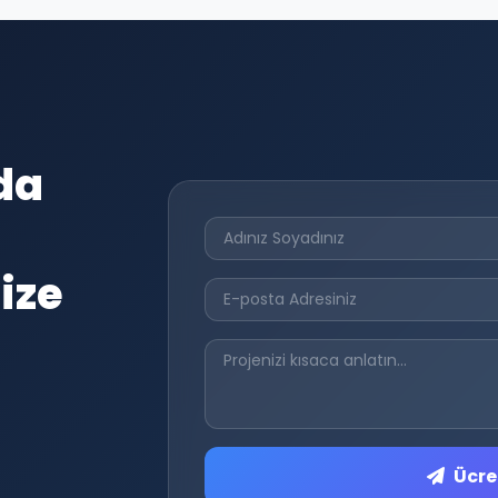
da
ize
Ücret