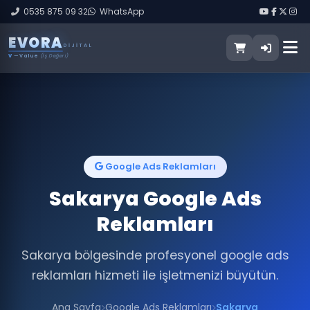
0535 875 09 32
WhatsApp
E
V
O
R
A
DIJITAL
V
— Value
(İş Değeri)
Google Ads Reklamları
Sakarya Google Ads
Reklamları
Sakarya bölgesinde profesyonel google ads
reklamları hizmeti ile işletmenizi büyütün.
Ana Sayfa
Google Ads Reklamları
Sakarya