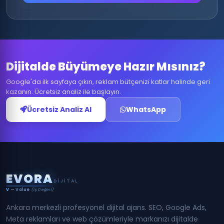
Dijitalde Büyümeye Hazır Mısınız?
Google'da ilk sayfaya çıkın, reklam bütçenizi katlar halinde geri
kazanın. Ücretsiz analiz ile başlayın.
Ücretsiz Analiz Al
WhatsApp
E
V
O
R
A
DIJITAL
V
— Value
(İş Değeri)
Ankara merkezli profesyonel dijital ajans. SEO, Google Ads,
Meta reklamları ve web çözümleriyle markanızı dijitalde