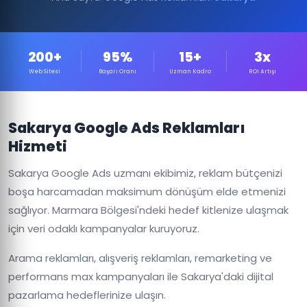
200+
95%
15+
3x
Web Sitesi
Başarı Oranı
Uzman Kadro
ROI Artışı
Sakarya Google Ads Reklamları
Hizmeti
Sakarya Google Ads uzmanı ekibimiz, reklam bütçenizi
boşa harcamadan maksimum dönüşüm elde etmenizi
sağlıyor. Marmara Bölgesi'ndeki hedef kitlenize ulaşmak
için veri odaklı kampanyalar kuruyoruz.
Arama reklamları, alışveriş reklamları, remarketing ve
performans max kampanyaları ile Sakarya'daki dijital
pazarlama hedeflerinize ulaşın.