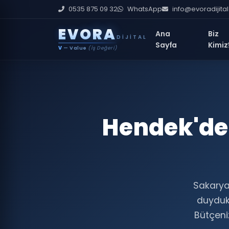
0535 875 09 32
WhatsApp
info@evoradijita
E
V
O
R
A
Ana
Biz
DIJITAL
Sayfa
Kimiz
V
— Value
(İş Değeri)
Hendek'de 
Sakarya 
duyduk
Bütçeniz