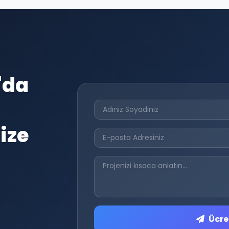
'da
ize
Ücret