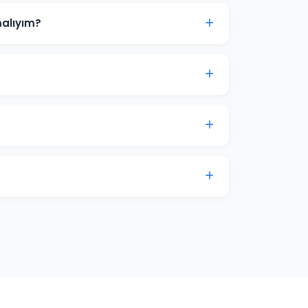
alıyım?
L ile başlanabilir. Ancak anlamlı sonuçlar
çe analizi için iletişime geçin.
ampanyalar bütçenizi hızla tüketir.
el yönetimle maliyetleri %30-50 düşürürken
5-20'si arasında değişmektedir. Hendek için
flerinize göre özel teklif sunuyoruz.
 erişim sağlıyoruz. Ek olarak aylık
lam harcaması verileri ile sunulmaktadır.