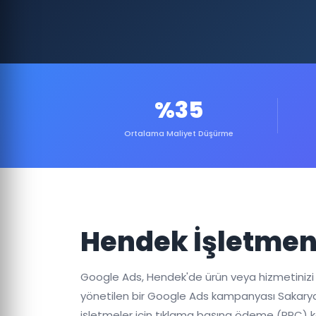
%35
Ortalama Maliyet Düşürme
Hendek İşletmeni
Google Ads, Hendek'de ürün veya hizmetinizi ak
yönetilen bir Google Ads kampanyası Sakarya'
işletmeler için tıklama başına ödeme (PPC) 