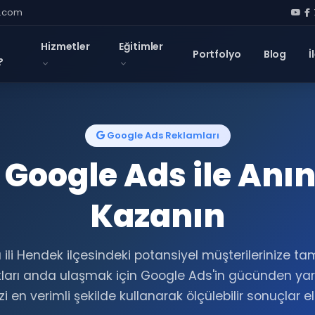
l.com
Hizmetler
Eğitimler
Portfolyo
Blog
İ
?
Google Ads Reklamları
Google Ads ile Anı
Kazanın
ili Hendek ilçesindeki potansiyel müşterilerinize ta
ları anda ulaşmak için Google Ads'in gücünden yara
i en verimli şekilde kullanarak ölçülebilir sonuçlar e