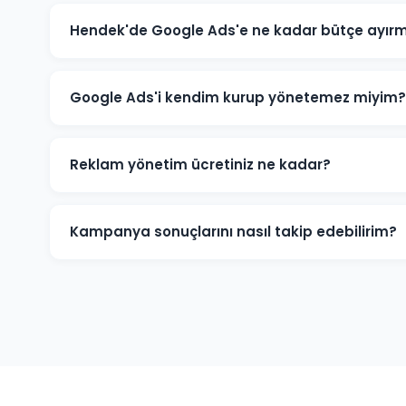
Hendek'de Google Ads'e ne kadar bütçe ayırm
Hendek'deki sektörünüze ve rekabete göre aylık 1.500 T
için 3.000-5.000 TL+ bütçe önerilmektedir. Ücretsiz büt
Google Ads'i kendim kurup yönetemez miyim?
Teknik olarak mümkündür; ancak optimize edilmemiş k
Hendek'deki işletmelerin büyük çoğunluğu profesyon
Reklam yönetim ücretiniz ne kadar?
dönüşüm sayısını artırmaktadır.
Reklam yönetim ücretimiz, aylık reklam bütçenizin %1
minimum yönetim ücreti 1.000 TL/ay'dır. Bütçe ve hede
Kampanya sonuçlarını nasıl takip edebilirim?
Hendek kampanyalarınız için Google Ads hesabınıza tam
performans raporu, tıklama, gösterim, dönüşüm ve rek