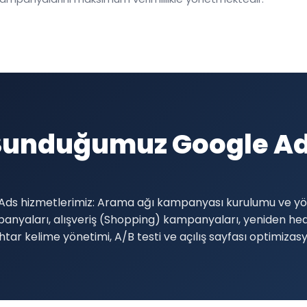
Sunduğumuz Google Ads
 Ads hizmetlerimiz: Arama ağı kampanyası kurulumu ve yön
anyaları, alışveriş (Shopping) kampanyaları, yeniden h
ar kelime yönetimi, A/B testi ve açılış sayfası optimizas