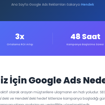
Ana Sayfa
Google Ads Reklamları
Sakarya
Hendek
3x
48 Saat
Ortalama ROI Artışı
Kampanya Başlatma Süresi
z İçin Google Ads Ned
tif olarak arayan müşterilere ulaşmanın en hızlı yoludur. SEO 
deki ve Hendek'deki hedef kitlenize kampanya başladığı gün ul
kampanyalarını maksimum verimlilikle yönetmektedir.