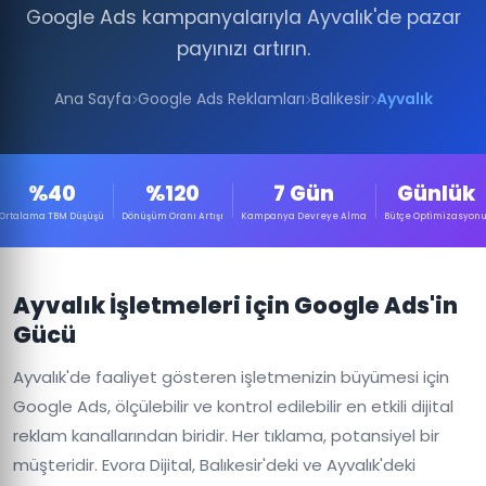
Google Ads kampanyalarıyla Ayvalık'de pazar
payınızı artırın.
Ana Sayfa
Google Ads Reklamları
Balıkesir
Ayvalık
%40
%120
7 Gün
Günlük
Ortalama TBM Düşüşü
Dönüşüm Oranı Artışı
Kampanya Devreye Alma
Bütçe Optimizasyon
Ayvalık İşletmeleri için Google Ads'in
Gücü
Ayvalık'de faaliyet gösteren işletmenizin büyümesi için
Google Ads, ölçülebilir ve kontrol edilebilir en etkili dijital
reklam kanallarından biridir. Her tıklama, potansiyel bir
müşteridir. Evora Dijital, Balıkesir'deki ve Ayvalık'deki