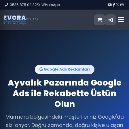
0535 875 09 32
WhatsApp
E
V
O
R
A
DIJITAL
V
— Value
(İş Değeri)
Google Ads Reklamları
Ayvalık Pazarında Google
Ads ile Rekabette Üstün
Olun
Marmara bölgesindeki müşterileriniz Google'da
sizi arıyor. Doğru zamanda, doğru kişiye ulaşan