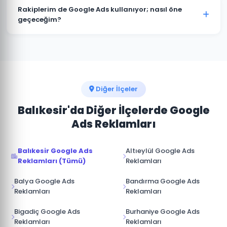
müşterimize aittir. Ajans erişimi yönetici (admin)
Rakiplerim de Google Ads kullanıyor; nasıl öne
seviyesinde değil, reklam yöneticisi seviyesinde
geçeceğim?
sağlanır. İş ilişkisi sona erdiğinde hesap üzerinde tam
Ayvalık pazarında rakip analizi yaparak onların güçlü
kontrole sahip olursunuz.
ve zayıf yönlerini tespit ediyoruz. Boş niş anahtar
kelimelere odaklanarak, daha iyi açılış sayfası
deneyimi sunarak ve teklif stratejisini akıllıca
yöneterek üstünlük sağlıyoruz.
Diğer İlçeler
Balıkesir'da Diğer İlçelerde Google
Ads Reklamları
Balıkesir Google Ads
Altıeylül Google Ads
Reklamları (Tümü)
Reklamları
Balya Google Ads
Bandırma Google Ads
Reklamları
Reklamları
Bigadiç Google Ads
Burhaniye Google Ads
Reklamları
Reklamları