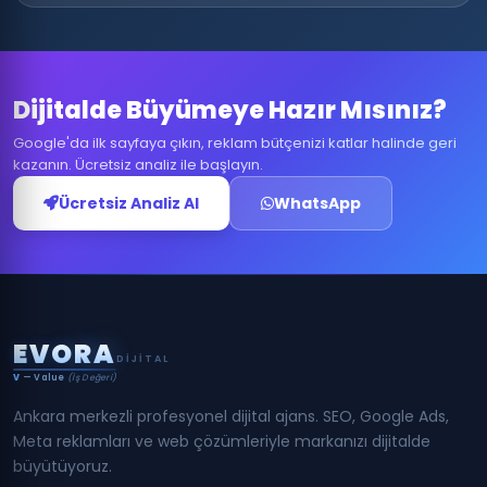
Dijitalde Büyümeye Hazır Mısınız?
Google'da ilk sayfaya çıkın, reklam bütçenizi katlar halinde geri
kazanın. Ücretsiz analiz ile başlayın.
Ücretsiz Analiz Al
WhatsApp
E
V
O
R
A
DIJITAL
V
— Value
(İş Değeri)
Ankara merkezli profesyonel dijital ajans. SEO, Google Ads,
Meta reklamları ve web çözümleriyle markanızı dijitalde
büyütüyoruz.