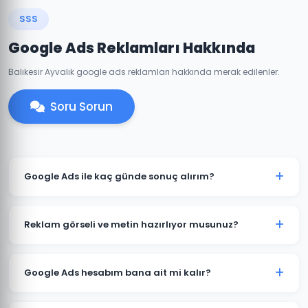
SSS
Google Ads Reklamları Hakkında
Balıkesir Ayvalık google ads reklamları hakkında merak edilenler.
Soru Sorun
Google Ads ile kaç günde sonuç alırım?
Ayvalık'de iyi optimize edilmiş bir Google Ads
kampanyası genellikle 7-14 gün içinde anlamlı trafik
Reklam görseli ve metin hazırlıyor musunuz?
ve dönüşümler üretmeye başlar. İlk ay veri toplama,
ikinci aydan itibaren optimizasyon yoğunlaşır.
Evet. Ayvalık'deki müşterilerimiz için reklam metinleri,
görsel tasarımlar ve video reklamlar dahil tüm kreatif
Google Ads hesabım bana ait mi kalır?
içerikleri üretiyoruz. İçerikler hedef kitlenize ve
sektörünüze özel hazırlanır.
Kesinlikle. Ayvalık'deki tüm projelerimizde hesap