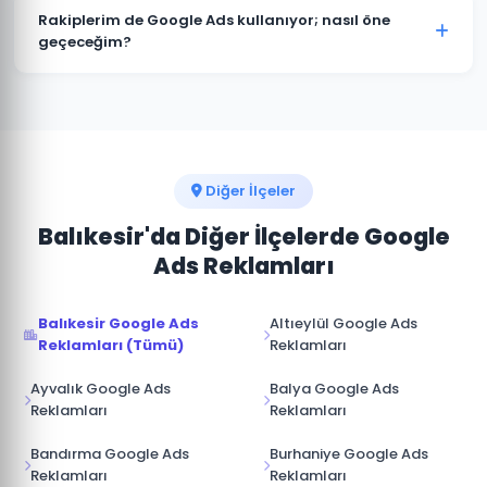
müşterimize aittir. Ajans erişimi yönetici (admin)
Rakiplerim de Google Ads kullanıyor; nasıl öne
seviyesinde değil, reklam yöneticisi seviyesinde
geçeceğim?
sağlanır. İş ilişkisi sona erdiğinde hesap üzerinde tam
Bigadiç pazarında rakip analizi yaparak onların güçlü
kontrole sahip olursunuz.
ve zayıf yönlerini tespit ediyoruz. Boş niş anahtar
kelimelere odaklanarak, daha iyi açılış sayfası
deneyimi sunarak ve teklif stratejisini akıllıca
yöneterek üstünlük sağlıyoruz.
Diğer İlçeler
Balıkesir'da Diğer İlçelerde Google
Ads Reklamları
Balıkesir Google Ads
Altıeylül Google Ads
Reklamları (Tümü)
Reklamları
Ayvalık Google Ads
Balya Google Ads
Reklamları
Reklamları
Bandırma Google Ads
Burhaniye Google Ads
Reklamları
Reklamları