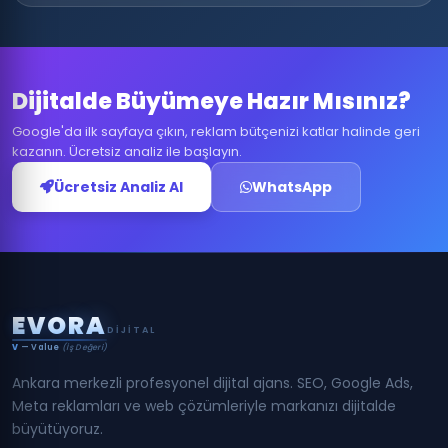
Dijitalde Büyümeye Hazır Mısınız?
Google'da ilk sayfaya çıkın, reklam bütçenizi katlar halinde geri
kazanın. Ücretsiz analiz ile başlayın.
Ücretsiz Analiz Al
WhatsApp
E
V
O
R
A
DIJITAL
V
— Value
(İş Değeri)
Ankara merkezli profesyonel dijital ajans. SEO, Google Ads,
Meta reklamları ve web çözümleriyle markanızı dijitalde
büyütüyoruz.