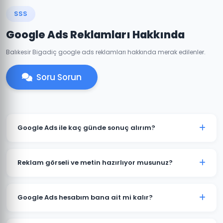
SSS
Google Ads Reklamları Hakkında
Balıkesir Bigadiç google ads reklamları hakkında merak edilenler.
Soru Sorun
Google Ads ile kaç günde sonuç alırım?
Bigadiç'de iyi optimize edilmiş bir Google Ads
kampanyası genellikle 7-14 gün içinde anlamlı trafik
Reklam görseli ve metin hazırlıyor musunuz?
ve dönüşümler üretmeye başlar. İlk ay veri toplama,
ikinci aydan itibaren optimizasyon yoğunlaşır.
Evet. Bigadiç'deki müşterilerimiz için reklam metinleri,
görsel tasarımlar ve video reklamlar dahil tüm kreatif
Google Ads hesabım bana ait mi kalır?
içerikleri üretiyoruz. İçerikler hedef kitlenize ve
sektörünüze özel hazırlanır.
Kesinlikle. Bigadiç'deki tüm projelerimizde hesap