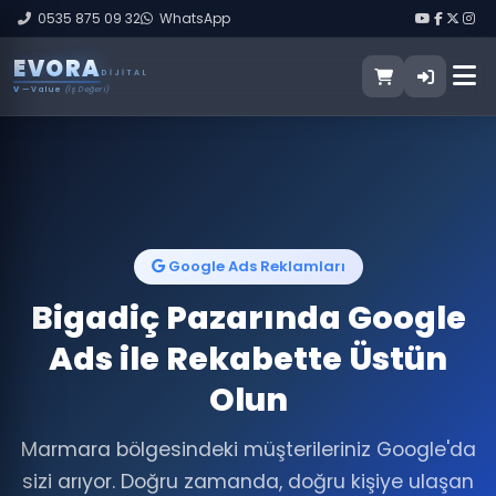
0535 875 09 32
WhatsApp
E
V
O
R
A
DIJITAL
V
— Value
(İş Değeri)
Google Ads Reklamları
Bigadiç Pazarında Google
Ads ile Rekabette Üstün
Olun
Marmara bölgesindeki müşterileriniz Google'da
sizi arıyor. Doğru zamanda, doğru kişiye ulaşan