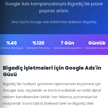
Google Ads kampanyalarıyla Bigadiç'de pazar
payınızı artırın.
Ana Sayfa
Google Ads Reklamları
Balıkesir
Bigadiç
%40
%120
7 Gün
Günlük
Ortalama TBM Düşüşü
Dönüşüm Oranı Artışı
Kampanya Devreye Alma
Bütçe Optimizasyon
Bigadiç İşletmeleri için Google Ads'in
Gücü
Bigadiç'de faaliyet gösteren işletmenizin büyümesi için
Google Ads, ölçülebilir ve kontrol edilebilir en etkili dijital
reklam kanallarından biridir. Her tıklama, potansiyel bir
müşteridir. Evora Dijital, Balıkesir'deki ve Bigadiç'deki