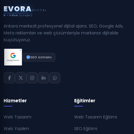
E
V
O
R
A
DIJITAL
V
— Value
(İş Değeri)
Ankara merkezli profesyonel dijital ajans. SEO, Google Ads,
Meta reklamları ve web çözümleriyle markanızı dijitalde
büyütüyoruz.
SEO Uzmanı
Hizmetler
Eğitimler
Web Tasarım
Web Tasarım Eğitimi
Web Yazılım
SEO Eğitimi