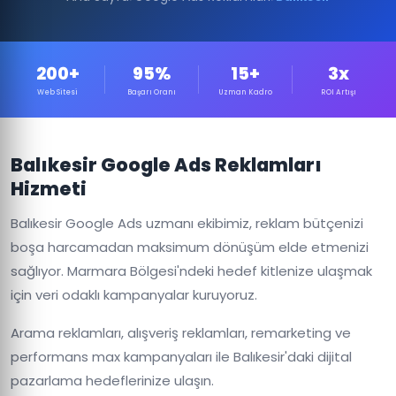
200+
95%
15+
3x
Web Sitesi
Başarı Oranı
Uzman Kadro
ROI Artışı
Balıkesir Google Ads Reklamları
Hizmeti
Balıkesir Google Ads uzmanı ekibimiz, reklam bütçenizi
boşa harcamadan maksimum dönüşüm elde etmenizi
sağlıyor. Marmara Bölgesi'ndeki hedef kitlenize ulaşmak
için veri odaklı kampanyalar kuruyoruz.
Arama reklamları, alışveriş reklamları, remarketing ve
performans max kampanyaları ile Balıkesir'daki dijital
pazarlama hedeflerinize ulaşın.