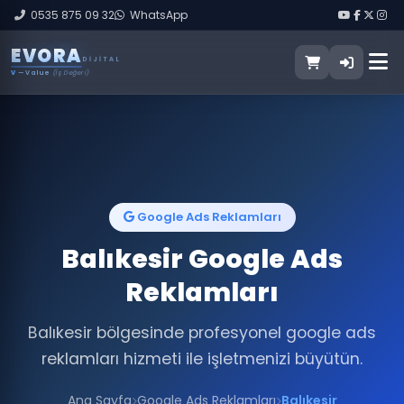
0535 875 09 32
WhatsApp
E
V
O
R
A
DIJITAL
V
— Value
(İş Değeri)
Google Ads Reklamları
Balıkesir Google Ads
Reklamları
Balıkesir bölgesinde profesyonel google ads
reklamları hizmeti ile işletmenizi büyütün.
Ana Sayfa
Google Ads Reklamları
Balıkesir