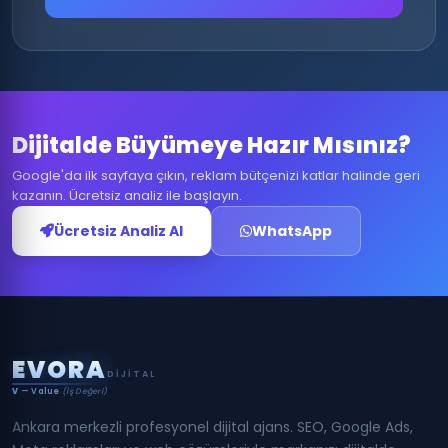
Dijitalde Büyümeye Hazır Mısınız?
Google'da ilk sayfaya çıkın, reklam bütçenizi katlar halinde geri
kazanın. Ücretsiz analiz ile başlayın.
Ücretsiz Analiz Al
WhatsApp
E
V
O
R
A
DIJITAL
V
— Value
(İş Değeri)
Ankara merkezli profesyonel dijital ajans. SEO, Google Ads,