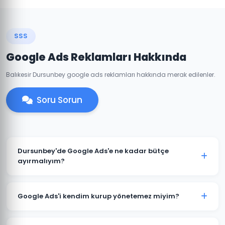
SSS
Google Ads Reklamları Hakkında
Balıkesir Dursunbey google ads reklamları hakkında merak edilenler.
Soru Sorun
Dursunbey'de Google Ads'e ne kadar bütçe
ayırmalıyım?
Dursunbey'deki sektörünüze ve rekabete göre aylık
1.500 TL ile başlanabilir. Ancak anlamlı sonuçlar için
Google Ads'i kendim kurup yönetemez miyim?
3.000-5.000 TL+ bütçe önerilmektedir. Ücretsiz bütçe
analizi için iletişime geçin.
Teknik olarak mümkündür; ancak optimize edilmemiş