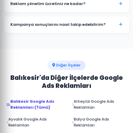
kampanyalar bütçenizi hızla tüketir. Dursunbey'deki
Reklam yönetim ücretiniz ne kadar?
işletmelerin büyük çoğunluğu profesyonel yönetimle
maliyetleri %30-50 düşürürken dönüşüm sayısını
Reklam yönetim ücretimiz, aylık reklam bütçenizin
artırmaktadır.
%15-20'si arasında değişmektedir. Dursunbey için
Kampanya sonuçlarını nasıl takip edebilirim?
minimum yönetim ücreti 1.000 TL/ay'dır. Bütçe ve
hedeflerinize göre özel teklif sunuyoruz.
Dursunbey kampanyalarınız için Google Ads
hesabınıza tam erişim sağlıyoruz. Ek olarak aylık
performans raporu, tıklama, gösterim, dönüşüm ve
reklam harcaması verileri ile sunulmaktadır.
Diğer İlçeler
Balıkesir'da Diğer İlçelerde Google
Ads Reklamları
Balıkesir Google Ads
Altıeylül Google Ads
Reklamları (Tümü)
Reklamları
Ayvalık Google Ads
Balya Google Ads
Reklamları
Reklamları