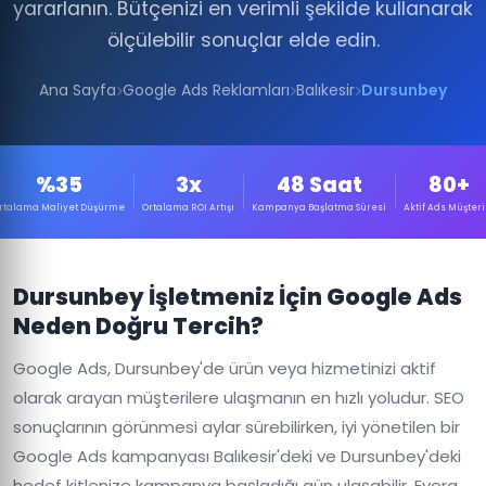
yararlanın. Bütçenizi en verimli şekilde kullanarak
ölçülebilir sonuçlar elde edin.
Ana Sayfa
Google Ads Reklamları
Balıkesir
Dursunbey
%35
3x
48 Saat
80+
rtalama Maliyet Düşürme
Ortalama ROI Artışı
Kampanya Başlatma Süresi
Aktif Ads Müşteri
Dursunbey İşletmeniz İçin Google Ads
Neden Doğru Tercih?
Google Ads, Dursunbey'de ürün veya hizmetinizi aktif
olarak arayan müşterilere ulaşmanın en hızlı yoludur. SEO
sonuçlarının görünmesi aylar sürebilirken, iyi yönetilen bir
Google Ads kampanyası Balıkesir'deki ve Dursunbey'deki
hedef kitlenize kampanya başladığı gün ulaşabilir. Evora