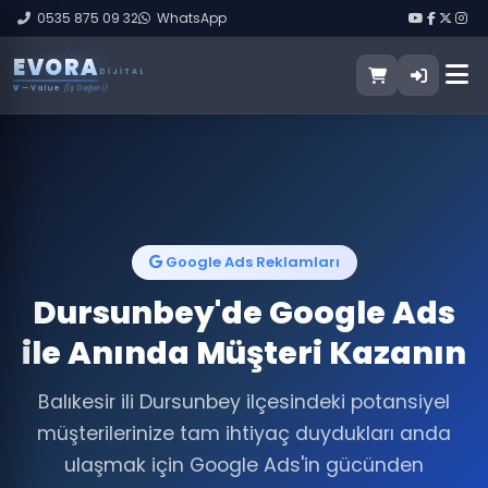
0535 875 09 32
WhatsApp
E
V
O
R
A
DIJITAL
V
— Value
(İş Değeri)
Google Ads Reklamları
Dursunbey'de Google Ads
ile Anında Müşteri Kazanın
Balıkesir ili Dursunbey ilçesindeki potansiyel
müşterilerinize tam ihtiyaç duydukları anda
ulaşmak için Google Ads'in gücünden