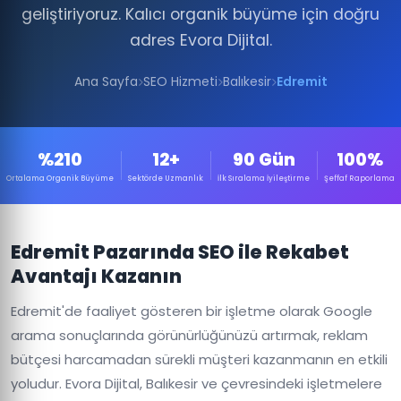
geliştiriyoruz. Kalıcı organik büyüme için doğru
adres Evora Dijital.
Ana Sayfa
SEO Hizmeti
Balıkesir
Edremit
%210
12+
90 Gün
100%
Ortalama Organik Büyüme
Sektörde Uzmanlık
İlk Sıralama İyileştirme
Şeffaf Raporlama
Edremit Pazarında SEO ile Rekabet
Avantajı Kazanın
Edremit'de faaliyet gösteren bir işletme olarak Google
arama sonuçlarında görünürlüğünüzü artırmak, reklam
bütçesi harcamadan sürekli müşteri kazanmanın en etkili
yoludur. Evora Dijital, Balıkesir ve çevresindeki işletmelere