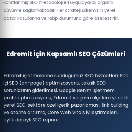
kanıtlanmış SEO metodolojileri uygulayarak organik
büyüme sağlamaktadır. Her strateji Edremit'in yerel
pazar koşullarına ve rakip durumuna göre özelleştirilir.
Edremit İçin Kapsamlı SEO Çözümleri
Edremit işletmelerine sunduğumuz SEO hizmetleri: Site
içi SEO (on-page) optimizasyonu, teknik SEO
sorunlarının giderilmesi, Google Benim İşletmem
profili optimizasyonu, Edremit ve çevre ilçelere yönelik
yerel SEO, sektöre özel içerik pazarlaması, link building
ve otorite artırma, Core Web Vitals iyileştirmeleri,
aylık detaylı SEO raporu.