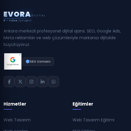
E
V
O
R
A
DIJITAL
V
— Value
(İş Değeri)
Ankara merkezli profesyonel dijital ajans. SEO, Google Ads,
Meta reklamları ve web çözümleriyle markanızı dijitalde
büyütüyoruz.
SEO Uzmanı
Hizmetler
Eğitimler
Web Tasarım
Web Tasarım Eğitimi