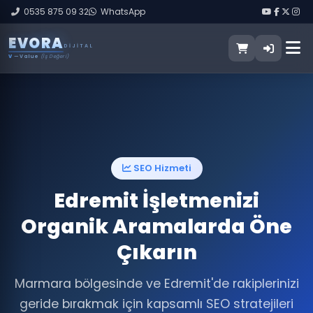
0535 875 09 32
WhatsApp
E
V
O
R
A
DIJITAL
V
— Value
(İş Değeri)
SEO Hizmeti
Edremit İşletmenizi
Organik Aramalarda Öne
Çıkarın
Marmara bölgesinde ve Edremit'de rakiplerinizi
geride bırakmak için kapsamlı SEO stratejileri