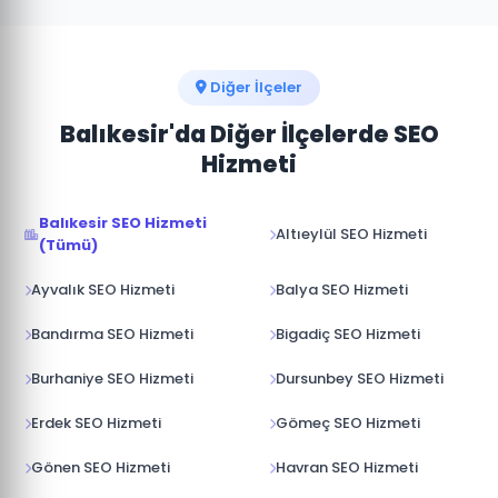
Edremit'de kısa vadeli müşteri kazanımı için Google
Ads, uzun vadeli organik büyüme için SEO birbirini
tamamlar. Bütçenize göre en uygun karışımı
öneriyoruz.
Diğer İlçeler
Balıkesir'da Diğer İlçelerde SEO
Hizmeti
Balıkesir SEO Hizmeti
Altıeylül SEO Hizmeti
(Tümü)
Ayvalık SEO Hizmeti
Balya SEO Hizmeti
Bandırma SEO Hizmeti
Bigadiç SEO Hizmeti
Burhaniye SEO Hizmeti
Dursunbey SEO Hizmeti
Erdek SEO Hizmeti
Gömeç SEO Hizmeti
Gönen SEO Hizmeti
Havran SEO Hizmeti