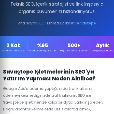
Teknik SEO, içerik stratejisi ve link inşasıyla
organik büyümenizi hızlandırıyoruz.
Ana Sayfa
SEO Hizmeti
Balıkesir
Savaştepe
3 Kat
%65
500+
Aylık
Ortalama Trafik Artışı
Organik Dönüşüm Artışı
Başarılı Anahtar Kelime
Detaylı Raporlama
Savaştepe İşletmelerinin SEO'ya
Yatırım Yapması Neden Akıllıca?
Google Ads'e ödeme yaptığınızda trafik alırsınız;
ödemeyi kesmediğinizde trafik sıfırlanır. SEO ise
Savaştepe işletmenize kalıcı bir dijital varlık inşa eder.
Doğru anahtar kelimelerde üst sıralarda olmak,