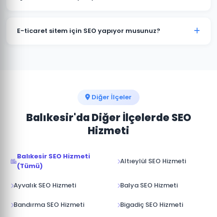
büyüklüğüne göre 20-200+ anahtar kelime
hedeflenebilir. Önce en değerli ve ulaşılabilir
Evet. Savaştepe ve sektörünüze odaklı, SEO açısından
kelimelere odaklanıyoruz.
optimize edilmiş, özgün Türkçe içerikler üretiyoruz.
E-ticaret sitem için SEO yapıyor musunuz?
İçeriklerimiz hem okuyucuya hem de Google'a hitap
edecek şekilde kurgulanır.
Savaştepe'deki e-ticaret işletmelerine ürün sayfası
SEO'su, kategori optimizasyonu ve yapısal veri
entegrasyonu gibi özelleşmiş hizmetler sunuyoruz.
Online satışlarınızı artırmak için iletişime geçin.
Diğer İlçeler
Balıkesir'da Diğer İlçelerde SEO
Hizmeti
Balıkesir SEO Hizmeti
Altıeylül SEO Hizmeti
(Tümü)
Ayvalık SEO Hizmeti
Balya SEO Hizmeti
Bandırma SEO Hizmeti
Bigadiç SEO Hizmeti