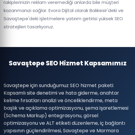
rakiplerinizin reklam veremediği anlarda bile müşteri
kazanmanızı sağlar. Evora Dijital olarak Balıkesir'deki ve
Savaştepe'deki işletmelere yatırım getirisi yüksek SEO
stratejileri tasarlıyoruz.
Savaştepe SEO Hizmet Kapsamımız
Savaştepe için sunduğumuz SEO hizmet paketi:
Kapsamlı site denetimi ve hata giderme, anahtar
kelime fırsatları analizi ve önceliklendirme, meta
başlık ve açıklama optimizasyonu, şema işaretlemesi
(Schema Markup) entegrasyonu, görsel
optimizasyonu ve ALT etiketi düzenleme, iç bağlantı
yapısının güçlendirilmesi, Savaştepe ve Marmara