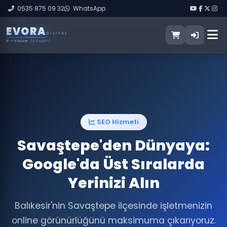
0535 875 09 32
WhatsApp
E
V
O
R
A
DIJITAL
V
— Value
(İş Değeri)
SEO Hizmeti
Savaştepe'den Dünyaya:
Google'da Üst Sıralarda
Yerinizi Alın
Balıkesir'nin Savaştepe ilçesinde işletmenizin
online görünürlüğünü maksimuma çıkarıyoruz.