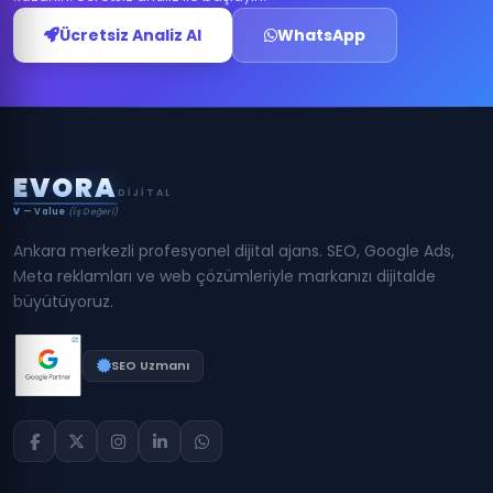
Ücretsiz Analiz Al
WhatsApp
E
V
O
R
A
DIJITAL
V
— Value
(İş Değeri)
Ankara merkezli profesyonel dijital ajans. SEO, Google Ads,
Meta reklamları ve web çözümleriyle markanızı dijitalde
büyütüyoruz.
SEO Uzmanı