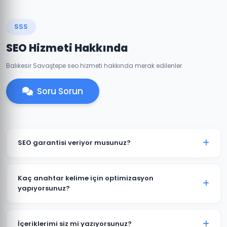
SSS
SEO Hizmeti Hakkında
Balıkesir Savaştepe seo hizmeti hakkında merak edilenler.
Soru Sorun
SEO garantisi veriyor musunuz?
Belirli anahtar kelimelerde kesin sıralama garantisi
vermek etik değildir çünkü sıralamalar Google'ın
Kaç anahtar kelime için optimizasyon
algoritmalarına bağlıdır. Ancak Savaştepe
yapıyorsunuz?
projelerimizde şeffaf hedefler koyuyor ve bu
Savaştepe projelerine başlamadan kapsamlı bir
hedeflere ulaşmak için tüm çabamızı sarf ediyoruz.
anahtar kelime araştırması yapıyoruz. Paket
İçeriklerimi siz mi yazıyorsunuz?