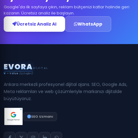
Google'da ilk sayfaya çıkın, reklam bütçenizi katlar halinde geri
kazanın. Ücretsiz analiz ile başlayın.
Ücretsiz Analiz Al
WhatsApp
E
V
O
R
A
DIJITAL
V
— Value
(İş Değeri)
Ankara merkezli profesyonel dijital ajans. SEO, Google Ads,
Meta reklamları ve web çözümleriyle markanızı dijitalde
büyütüyoruz.
SEO Uzmanı