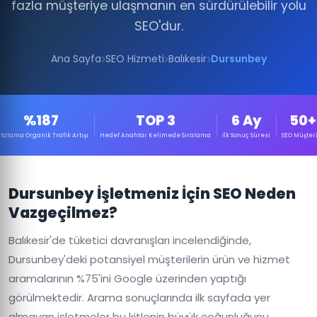
fazla müşteriye ulaşmanın en sürdürülebilir yolu
SEO'dur.
Ana Sayfa
SEO Hizmeti
Balıkesir
Dursunbey
%187
TOP 3
6 Ay
50+
talama Organik Trafik Artışı
Hedef Anahtar Kelimede Sıralama
İlk Sonuç Süresi
SEO Müşteri
Dursunbey İşletmeniz İçin SEO Neden
Vazgeçilmez?
Balıkesir'de tüketici davranışları incelendiğinde,
Dursunbey'deki potansiyel müşterilerin ürün ve hizmet
aramalarının %75'ini Google üzerinden yaptığı
görülmektedir. Arama sonuçlarında ilk sayfada yer
almayan işletmeler bu kitlenin büyük çoğunluğunu