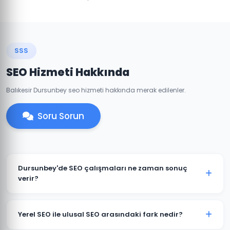
SSS
SEO Hizmeti Hakkında
Balıkesir Dursunbey seo hizmeti hakkında merak edilenler.
Soru Sorun
Dursunbey'de SEO çalışmaları ne zaman sonuç
verir?
SEO uzun vadeli bir stratejidir. Dursunbey'deki
projelerimizde genellikle 3-6 ay içinde belirgin
Yerel SEO ile ulusal SEO arasındaki fark nedir?
iyileşmeler gözlemlenir. Rekabetçi sektörlerde 6-12