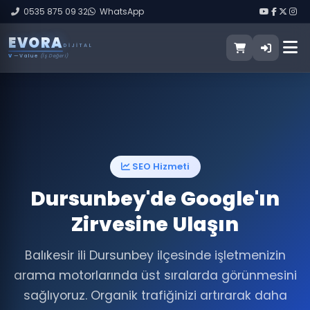
0535 875 09 32
WhatsApp
E
V
O
R
A
DIJITAL
V
— Value
(İş Değeri)
SEO Hizmeti
Dursunbey'de Google'ın
Zirvesine Ulaşın
Balıkesir ili Dursunbey ilçesinde işletmenizin
arama motorlarında üst sıralarda görünmesini
sağlıyoruz. Organik trafiğinizi artırarak daha