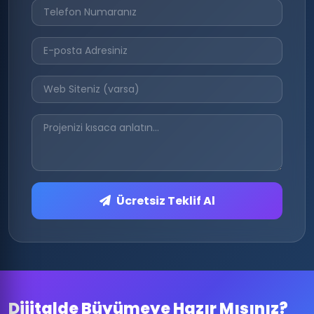
Ücretsiz Teklif Al
Dijitalde Büyümeye Hazır Mısınız?