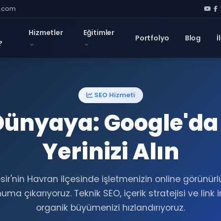
l.com
Hizmetler
Eğitimler
Portfolyo
Blog
İ
?
SEO Hizmeti
ünyaya: Google'da 
Yerinizi Alın
esir'nin Havran ilçesinde işletmenizin online görünür
a çıkarıyoruz. Teknik SEO, içerik stratejisi ve link 
organik büyümenizi hızlandırıyoruz.