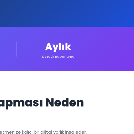
Aylık
Detaylı Raporlama
 Yapması Neden
enize kalıcı bir dijital varlık inşa eder.