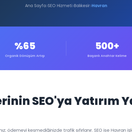
Ana Sayfa
SEO Hizmeti
Balıkesir
Havran
%65
500+
Organik Dönüşüm Artışı
Başarılı Anahtar Kelime
erinin SEO'ya Yatırım
; ödemeyi kesmediğinizde trafik sıfırlanır. SEO ise Havran işletm