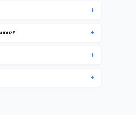
ermek etik değildir çünkü sıralamalar
elerimizde şeffaf hedefler koyuyor ve bu
sunuz?
kelime araştırması yapıyoruz. Paket
r. Önce en değerli ve ulaşılabilir
imize edilmiş, özgün Türkçe içerikler
e'a hitap edecek şekilde kurgulanır.
su, kategori optimizasyonu ve yapısal veri
e satışlarınızı artırmak için iletişime geçin.