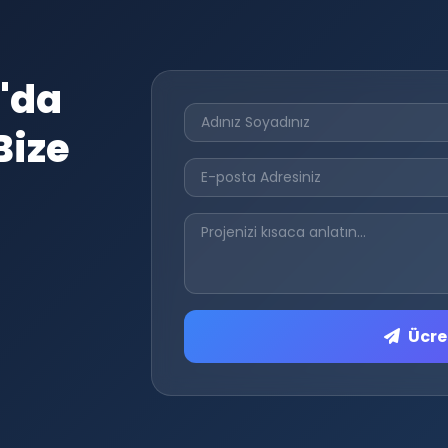
'da
Bize
Ücret