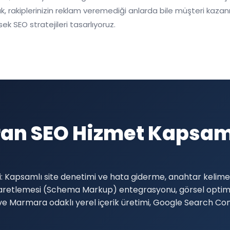
 rakiplerinizin reklam veremediği anlarda bile müşteri kazanman
ek SEO stratejileri tasarlıyoruz.
an SEO Hizmet Kapsa
Kapsamlı site denetimi ve hata giderme, anahtar kelime f
şaretlemesi (Schema Markup) entegrasyonu, görsel optimi
 ve Marmara odaklı yerel içerik üretimi, Google Search Co