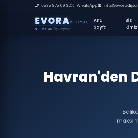
0535 875 09 32
WhatsApp
info@evoradijita
E
V
O
R
A
Ana
Biz
DIJITAL
Sayfa
Kimiz
V
— Value
(İş Değeri)
Havran'den D
Balık
maksimum