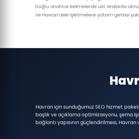
Doğru anahtar kelimelerde üst sıralarda olmak,
ve Havran'deki işletmelere yatırım getirisi yüks
Havr
Havran için sunduğumuz SEO hizmet paketi: 
başlık ve açıklama optimizasyonu, şema i
bağlantı yapısının güçlendirilmesi, Havran