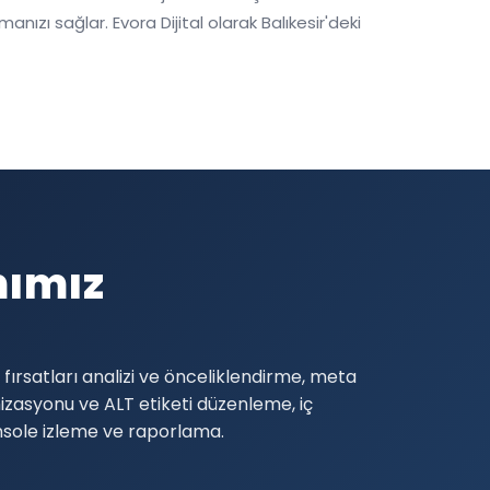
ızı sağlar. Evora Dijital olarak Balıkesir'deki
mımız
ırsatları analizi ve önceliklendirme, meta
zasyonu ve ALT etiketi düzenleme, iç
nsole izleme ve raporlama.