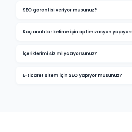
SEO garantisi veriyor musunuz?
Belirli anahtar kelimelerde kesin sıralama garantisi v
Google'ın algoritmalarına bağlıdır. Ancak Havran proj
Kaç anahtar kelime için optimizasyon yapıyor
hedeflere ulaşmak için tüm çabamızı sarf ediyoruz.
Havran projelerine başlamadan kapsamlı bir anahtar 
büyüklüğüne göre 20-200+ anahtar kelime hedeflenebili
İçeriklerimi siz mi yazıyorsunuz?
kelimelere odaklanıyoruz.
Evet. Havran ve sektörünüze odaklı, SEO açısından opt
üretiyoruz. İçeriklerimiz hem okuyucuya hem de Googl
E-ticaret sitem için SEO yapıyor musunuz?
Havran'deki e-ticaret işletmelerine ürün sayfası SEO'
entegrasyonu gibi özelleşmiş hizmetler sunuyoruz. Onlin