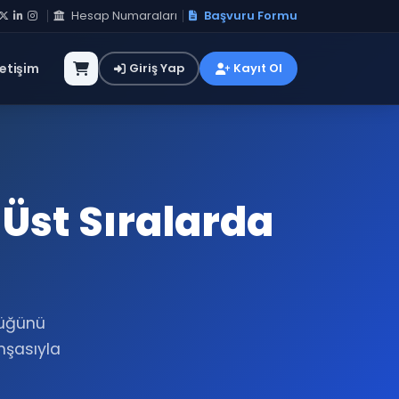
Hesap Numaraları
Başvuru Formu
letişim
Giriş Yap
Kayıt Ol
Üst Sıralarda
lüğünü
inşasıyla