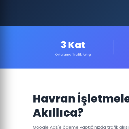
3 Kat
Ortalama Trafik Artışı
Havran İşletmel
Akıllıca?
Google Ads'e ödeme yaptığınızda trafik alırsınız