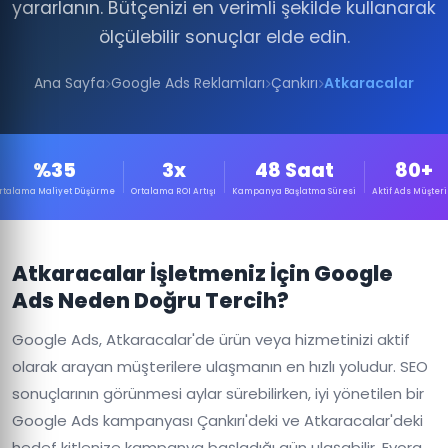
yararlanın. Bütçenizi en verimli şekilde kullanarak
ölçülebilir sonuçlar elde edin.
Ana Sayfa
Google Ads Reklamları
Çankırı
Atkaracalar
%35
3x
48 Saat
80+
rtalama Maliyet Düşürme
Ortalama ROI Artışı
Kampanya Başlatma Süresi
Aktif Ads Müşteri
Atkaracalar İşletmeniz İçin Google
Ads Neden Doğru Tercih?
Google Ads, Atkaracalar'de ürün veya hizmetinizi aktif
olarak arayan müşterilere ulaşmanın en hızlı yoludur. SEO
sonuçlarının görünmesi aylar sürebilirken, iyi yönetilen bir
Google Ads kampanyası Çankırı'deki ve Atkaracalar'deki
hedef kitlenize kampanya başladığı gün ulaşabilir. Evora