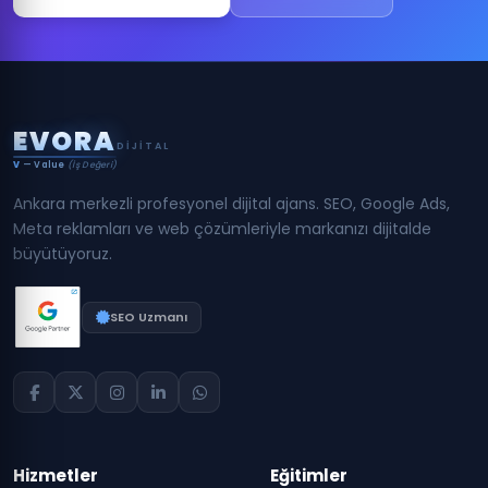
E
V
O
R
A
DIJITAL
V
— Value
(İş Değeri)
Ankara merkezli profesyonel dijital ajans. SEO, Google Ads,
Meta reklamları ve web çözümleriyle markanızı dijitalde
büyütüyoruz.
SEO Uzmanı
Hizmetler
Eğitimler