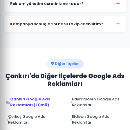
kampanyalar bütçenizi hızla tüketir. Atkaracalar'deki
Reklam yönetim ücretiniz ne kadar?
işletmelerin büyük çoğunluğu profesyonel yönetimle
maliyetleri %30-50 düşürürken dönüşüm sayısını
Reklam yönetim ücretimiz, aylık reklam bütçenizin
artırmaktadır.
%15-20'si arasında değişmektedir. Atkaracalar için
Kampanya sonuçlarını nasıl takip edebilirim?
minimum yönetim ücreti 1.000 TL/ay'dır. Bütçe ve
hedeflerinize göre özel teklif sunuyoruz.
Atkaracalar kampanyalarınız için Google Ads
hesabınıza tam erişim sağlıyoruz. Ek olarak aylık
performans raporu, tıklama, gösterim, dönüşüm ve
reklam harcaması verileri ile sunulmaktadır.
Diğer İlçeler
Çankırı'da Diğer İlçelerde Google Ads
Reklamları
Çankırı Google Ads
Bayramören Google Ads
Reklamları (Tümü)
Reklamları
Çerkeş Google Ads
Eldivan Google Ads
Reklamları
Reklamları