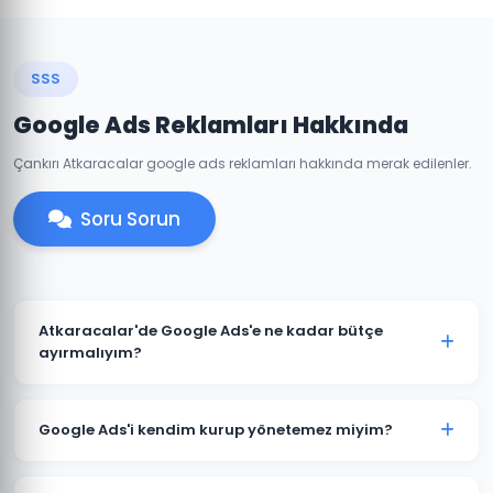
SSS
Google Ads Reklamları Hakkında
Çankırı Atkaracalar google ads reklamları hakkında merak edilenler.
Soru Sorun
Atkaracalar'de Google Ads'e ne kadar bütçe
ayırmalıyım?
Atkaracalar'deki sektörünüze ve rekabete göre aylık
1.500 TL ile başlanabilir. Ancak anlamlı sonuçlar için
Google Ads'i kendim kurup yönetemez miyim?
3.000-5.000 TL+ bütçe önerilmektedir. Ücretsiz bütçe
analizi için iletişime geçin.
Teknik olarak mümkündür; ancak optimize edilmemiş