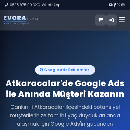
0535 875 09 32
WhatsApp
E
V
O
R
A
DIJITAL
V
— Value
(İş Değeri)
Google Ads Reklamları
Atkaracalar'de Google Ads
ile Anında Müşteri Kazanın
Çankırı ili Atkaracalar ilçesindeki potansiyel
müşterilerinize tam ihtiyaç duydukları anda
ulaşmak için Google Ads'in gücünden