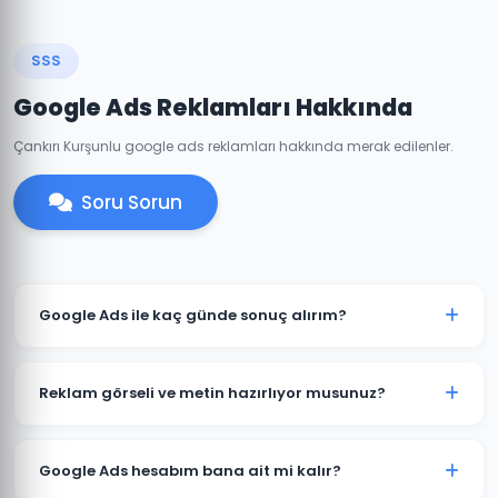
SSS
Google Ads Reklamları Hakkında
Çankırı Kurşunlu google ads reklamları hakkında merak edilenler.
Soru Sorun
Google Ads ile kaç günde sonuç alırım?
Kurşunlu'de iyi optimize edilmiş bir Google Ads
kampanyası genellikle 7-14 gün içinde anlamlı trafik
Reklam görseli ve metin hazırlıyor musunuz?
ve dönüşümler üretmeye başlar. İlk ay veri toplama,
ikinci aydan itibaren optimizasyon yoğunlaşır.
Evet. Kurşunlu'deki müşterilerimiz için reklam
metinleri, görsel tasarımlar ve video reklamlar dahil
Google Ads hesabım bana ait mi kalır?
tüm kreatif içerikleri üretiyoruz. İçerikler hedef