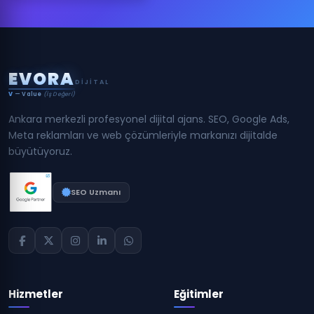
E
V
O
R
A
DIJITAL
V
— Value
(İş Değeri)
Ankara merkezli profesyonel dijital ajans. SEO, Google Ads,
Meta reklamları ve web çözümleriyle markanızı dijitalde
büyütüyoruz.
SEO Uzmanı
Hizmetler
Eğitimler