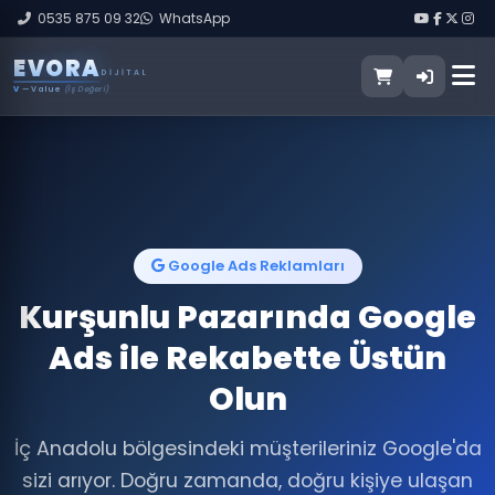
0535 875 09 32
WhatsApp
E
V
O
R
A
DIJITAL
V
— Value
(İş Değeri)
Google Ads Reklamları
Kurşunlu Pazarında Google
Ads ile Rekabette Üstün
Olun
İç Anadolu bölgesindeki müşterileriniz Google'da
sizi arıyor. Doğru zamanda, doğru kişiye ulaşan