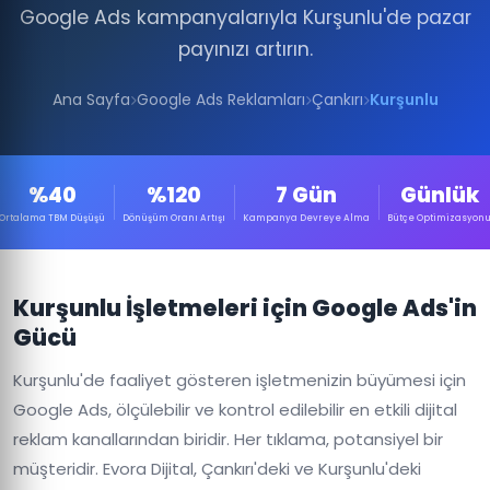
Google Ads kampanyalarıyla Kurşunlu'de pazar
payınızı artırın.
Ana Sayfa
Google Ads Reklamları
Çankırı
Kurşunlu
%40
%120
7 Gün
Günlük
Ortalama TBM Düşüşü
Dönüşüm Oranı Artışı
Kampanya Devreye Alma
Bütçe Optimizasyon
Kurşunlu İşletmeleri için Google Ads'in
Gücü
Kurşunlu'de faaliyet gösteren işletmenizin büyümesi için
Google Ads, ölçülebilir ve kontrol edilebilir en etkili dijital
reklam kanallarından biridir. Her tıklama, potansiyel bir
müşteridir. Evora Dijital, Çankırı'deki ve Kurşunlu'deki