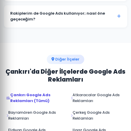
kitlenize ve sektörünüze özel hazırlanır.
Kesinlikle. Kurşunlu'deki tüm projelerimizde hesap
müşterimize aittir. Ajans erişimi yönetici (admin)
Rakiplerim de Google Ads kullanıyor; nasıl öne
seviyesinde değil, reklam yöneticisi seviyesinde
geçeceğim?
sağlanır. İş ilişkisi sona erdiğinde hesap üzerinde tam
Kurşunlu pazarında rakip analizi yaparak onların güçlü
kontrole sahip olursunuz.
ve zayıf yönlerini tespit ediyoruz. Boş niş anahtar
kelimelere odaklanarak, daha iyi açılış sayfası
deneyimi sunarak ve teklif stratejisini akıllıca
yöneterek üstünlük sağlıyoruz.
Diğer İlçeler
Çankırı'da Diğer İlçelerde Google Ads
Reklamları
Çankırı Google Ads
Atkaracalar Google Ads
Reklamları (Tümü)
Reklamları
Bayramören Google Ads
Çerkeş Google Ads
Reklamları
Reklamları
Eldivan Google Ads
Ilgaz Google Ads