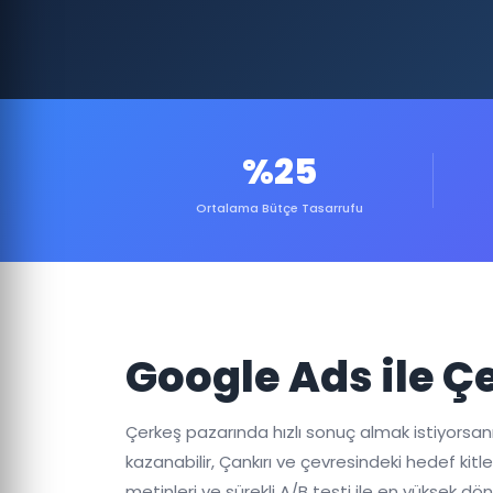
%25
Ortalama Bütçe Tasarrufu
Google Ads ile 
Çerkeş pazarında hızlı sonuç almak istiyorsan
kazanabilir, Çankırı ve çevresindeki hedef kitle
metinleri ve sürekli A/B testi ile en yüksek d