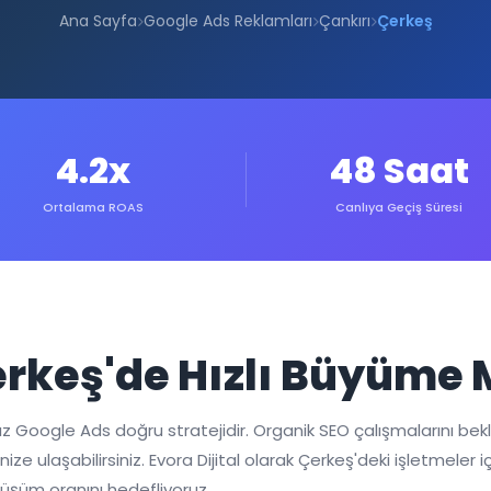
Ana Sayfa
Google Ads Reklamları
Çankırı
Çerkeş
4.2x
48 Saat
Ortalama ROAS
Canlıya Geçiş Süresi
Çerkeş'de Hızlı Büyüm
ız Google Ads doğru stratejidir. Organik SEO çalışmalarını be
nize ulaşabilirsiniz. Evora Dijital olarak Çerkeş'deki işletmele
önüşüm oranını hedefliyoruz.