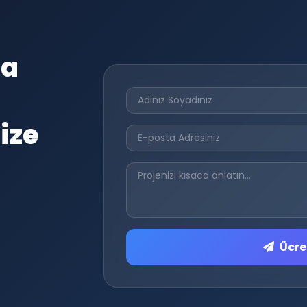
da
ize
Ücret