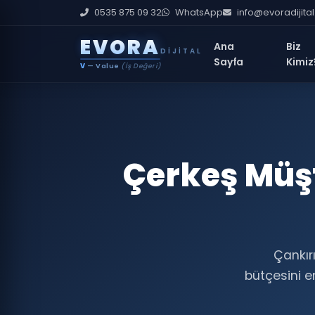
0535 875 09 32
WhatsApp
info@evoradijita
E
V
O
R
A
Ana
Biz
DIJITAL
Sayfa
Kimiz
V
— Value
(İş Değeri)
Çerkeş Müşt
Çankır
bütçesini en