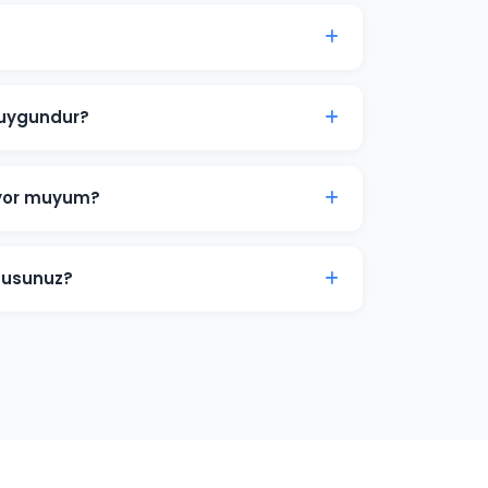
k reklam bütçesi 2.000 TL'dir. Sektörünüz ve
alizi sunuyoruz.
 uygundur?
 hizmet işletmeleri için Arama Ağı ve Yerel
rka bilinirliği için Görüntülü Reklam
iyor muyum?
iniz zaman duraklatabilir veya
amlar anında yayından kalkar ve bütçe
musunuz?
araması, form doldurma, satın alma ve diğer
ds dönüşüm izlemesini kuruyoruz.