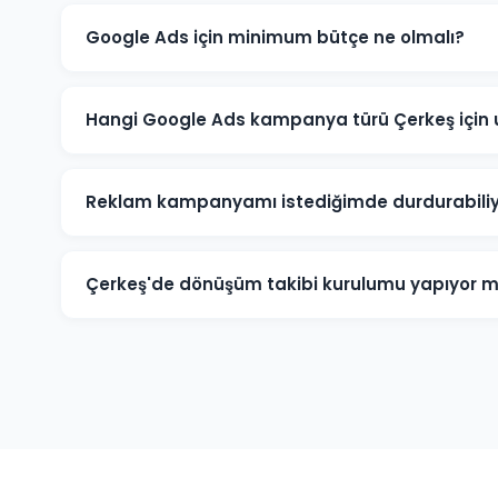
Google Ads için minimum bütçe ne olmalı?
Çerkeş'de anlamlı sonuçlar için önerilen minimum aylı
rekabete göre bu rakam değişebilir. Ücretsiz bütçe an
Hangi Google Ads kampanya türü Çerkeş için
Çerkeş'deki işletme türünüze göre öneri değişir. Yerel
Kampanyalar, e-ticaret için Alışveriş Kampanyaları, ma
Reklam kampanyamı istediğimde durdurabil
uygundur.
Evet. Çerkeş'deki Google Ads kampanyalarınızı istediğ
sonlandırabilirsiniz. Kampanya durdurulduğunda rekl
Çerkeş'de dönüşüm takibi kurulumu yapıyor 
harcanmaz.
Kesinlikle. Çerkeş projelerimizin tamamında telefon 
hedef dönüşümler için Google Analytics ve Google A