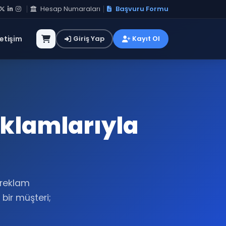
Hesap Numaraları
Başvuru Formu
letişim
Giriş Yap
Kayıt Ol
eklamlarıyla
 reklam
 bir müşteri;