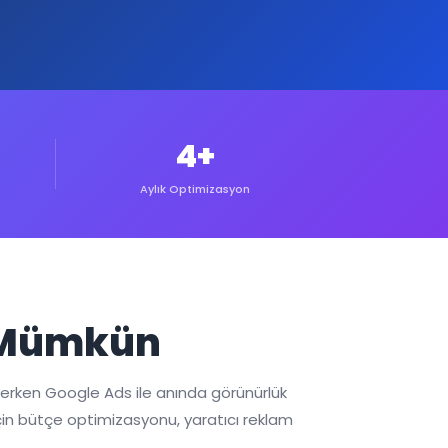
4+
Aylık Optimizasyon
e Mümkün
klerken Google Ads ile anında görünürlük
r için bütçe optimizasyonu, yaratıcı reklam