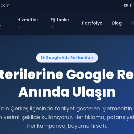
l.com
Hizmetler
Eğitimler
Portfolyo
Blog
İ
?
Google Ads Reklamları
erilerine Google R
Anında Ulaşın
ı'nin Çerkeş ilçesinde faaliyet gösteren işletmenizin
 verimli şekilde kullanıyoruz. Her tıklama, potansiyel
her kampanya, büyüme fırsatı.