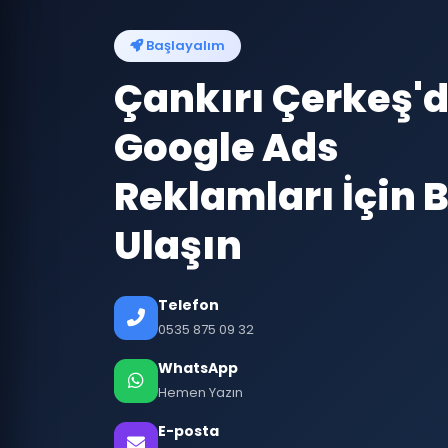
Başlayalım
Çankırı Çerkeş'
Google Ads
Reklamları İçin B
Ulaşın
Telefon
0535 875 09 32
WhatsApp
Hemen Yazın
E-posta