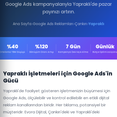
Google Ads kampanyalarıyla Yapraklı'de pazar
payınızı artırın.
Ana Sayfa
Google Ads Reklamları
Çankırı
Yapraklı
%40
%120
7 Gün
Günlük
Ortalama TBM Düşüşü
Dönüşüm Oranı Artışı
Kampanya Devreye Alma
Bütçe Optimizasyon
Yapraklı İşletmeleri için Google Ads'in
Gücü
Yapraklı'de faaliyet gösteren işletmenizin büyümesi için
Google Ads, ölçülebilir ve kontrol edilebilir en etkili dijital
reklam kanallarından biridir. Her tıklama, potansiyel bir
müşteridir. Evora Dijital, Çankırı'deki ve Yapraklı'deki