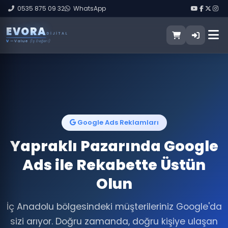
0535 875 09 32
WhatsApp
E
V
O
R
A
DIJITAL
V
— Value
(İş Değeri)
Google Ads Reklamları
Yapraklı Pazarında Google
Ads ile Rekabette Üstün
Olun
İç Anadolu bölgesindeki müşterileriniz Google'da
sizi arıyor. Doğru zamanda, doğru kişiye ulaşan