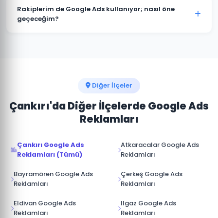
müşterimize aittir. Ajans erişimi yönetici (admin)
Rakiplerim de Google Ads kullanıyor; nasıl öne
seviyesinde değil, reklam yöneticisi seviyesinde
geçeceğim?
sağlanır. İş ilişkisi sona erdiğinde hesap üzerinde tam
Yapraklı pazarında rakip analizi yaparak onların güçlü
kontrole sahip olursunuz.
ve zayıf yönlerini tespit ediyoruz. Boş niş anahtar
kelimelere odaklanarak, daha iyi açılış sayfası
deneyimi sunarak ve teklif stratejisini akıllıca
yöneterek üstünlük sağlıyoruz.
Diğer İlçeler
Çankırı'da Diğer İlçelerde Google Ads
Reklamları
Çankırı Google Ads
Atkaracalar Google Ads
Reklamları (Tümü)
Reklamları
Bayramören Google Ads
Çerkeş Google Ads
Reklamları
Reklamları
Eldivan Google Ads
Ilgaz Google Ads
Reklamları
Reklamları