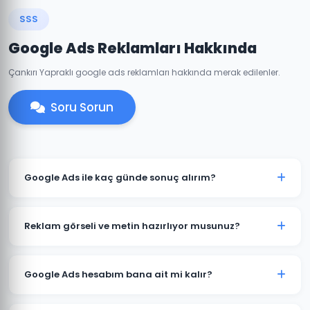
SSS
Google Ads Reklamları Hakkında
Çankırı Yapraklı google ads reklamları hakkında merak edilenler.
Soru Sorun
Google Ads ile kaç günde sonuç alırım?
Yapraklı'de iyi optimize edilmiş bir Google Ads
kampanyası genellikle 7-14 gün içinde anlamlı trafik
Reklam görseli ve metin hazırlıyor musunuz?
ve dönüşümler üretmeye başlar. İlk ay veri toplama,
ikinci aydan itibaren optimizasyon yoğunlaşır.
Evet. Yapraklı'deki müşterilerimiz için reklam metinleri,
görsel tasarımlar ve video reklamlar dahil tüm kreatif
Google Ads hesabım bana ait mi kalır?
içerikleri üretiyoruz. İçerikler hedef kitlenize ve
sektörünüze özel hazırlanır.
Kesinlikle. Yapraklı'deki tüm projelerimizde hesap