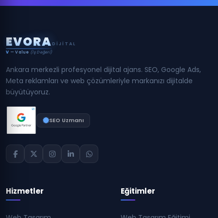
E
V
O
R
A
DIJITAL
V
— Value
(İş Değeri)
Ankara merkezli profesyonel dijital ajans. SEO, Google Ads,
Meta reklamları ve web çözümleriyle markanızı dijitalde
büyütüyoruz.
SEO Uzmanı
Hizmetler
Eğitimler
Web Tasarım
Web Tasarım Eğitimi