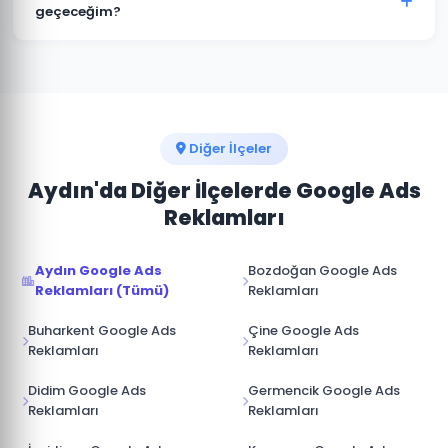
seviyesinde değil, reklam yöneticisi seviyesinde
geçeceğim?
sağlanır. İş ilişkisi sona erdiğinde hesap üzerinde tam
Efeler pazarında rakip analizi yaparak onların güçlü ve
kontrole sahip olursunuz.
zayıf yönlerini tespit ediyoruz. Boş niş anahtar
kelimelere odaklanarak, daha iyi açılış sayfası
deneyimi sunarak ve teklif stratejisini akıllıca
yöneterek üstünlük sağlıyoruz.
Diğer İlçeler
Aydın'da Diğer İlçelerde Google Ads
Reklamları
Aydın Google Ads
Bozdoğan Google Ads
Reklamları (Tümü)
Reklamları
Buharkent Google Ads
Çine Google Ads
Reklamları
Reklamları
Didim Google Ads
Germencik Google Ads
Reklamları
Reklamları