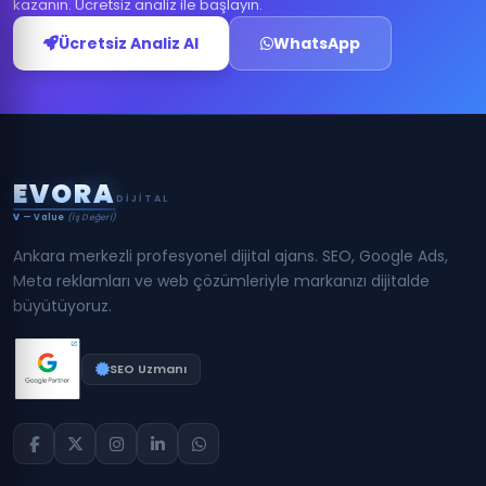
kazanın. Ücretsiz analiz ile başlayın.
Ücretsiz Analiz Al
WhatsApp
E
V
O
R
A
DIJITAL
V
— Value
(İş Değeri)
Ankara merkezli profesyonel dijital ajans. SEO, Google Ads,
Meta reklamları ve web çözümleriyle markanızı dijitalde
büyütüyoruz.
SEO Uzmanı