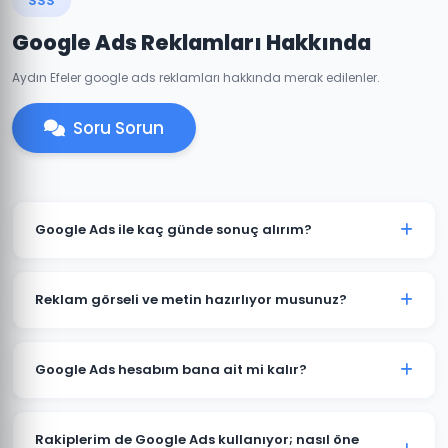
SSS
Google Ads Reklamları Hakkında
Aydın Efeler google ads reklamları hakkında merak edilenler.
Soru Sorun
Google Ads ile kaç günde sonuç alırım?
Efeler'de iyi optimize edilmiş bir Google Ads
kampanyası genellikle 7-14 gün içinde anlamlı trafik
Reklam görseli ve metin hazırlıyor musunuz?
ve dönüşümler üretmeye başlar. İlk ay veri toplama,
ikinci aydan itibaren optimizasyon yoğunlaşır.
Evet. Efeler'deki müşterilerimiz için reklam metinleri,
görsel tasarımlar ve video reklamlar dahil tüm kreatif
Google Ads hesabım bana ait mi kalır?
içerikleri üretiyoruz. İçerikler hedef kitlenize ve
sektörünüze özel hazırlanır.
Kesinlikle. Efeler'deki tüm projelerimizde hesap
müşterimize aittir. Ajans erişimi yönetici (admin)
Rakiplerim de Google Ads kullanıyor; nasıl öne