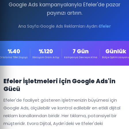
Google Ads kampanyalarıyla Efeler'de pazar
payınızı artırın.
Ana Sayfa
Google Ads Reklamları
Aydın
Efeler
%40
%120
7 Gün
Günlük
Ortalama TBM Düşüşü
Dönüşüm Oranı Artışı
Kampanya Devreye Alma
Bütçe Optimizasyon
Efeler İşletmeleri için Google Ads'in
Gücü
Efeler'de faaliyet gösteren işletmenizin büyümesi için
Google Ads, ölçülebilir ve kontrol edilebilir en etkili dijital
reklam kanallarından biridir. Her tıklama, potansiyel bir
müşteridir. Evora Dijital, Aydın'deki ve Efeler'deki