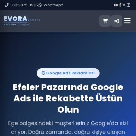
0535 875 09 32
WhatsApp
E
V
O
R
A
DIJITAL
V
— Value
(İş Değeri)
Google Ads Reklamları
Efeler Pazarında Google
Ads ile Rekabette Üstün
Olun
Ege bölgesindeki müşterileriniz Google'da sizi
arıyor. Doğru zamanda, doğru kişiye ulaşan