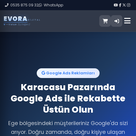
0535 875 09 32
WhatsApp
E
V
O
R
A
DIJITAL
V
— Value
(İş Değeri)
Google Ads Reklamları
Karacasu Pazarında
Google Ads ile Rekabette
Üstün Olun
Ege bölgesindeki müşterileriniz Google'da sizi
arıyor. Doğru zamanda, doğru kişiye ulaşan