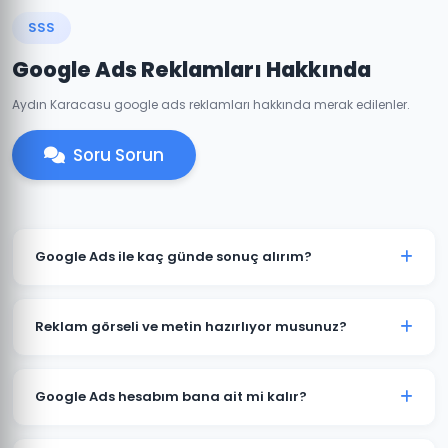
SSS
Google Ads Reklamları Hakkında
Aydın Karacasu google ads reklamları hakkında merak edilenler.
Soru Sorun
Google Ads ile kaç günde sonuç alırım?
Karacasu'de iyi optimize edilmiş bir Google Ads
kampanyası genellikle 7-14 gün içinde anlamlı trafik
Reklam görseli ve metin hazırlıyor musunuz?
ve dönüşümler üretmeye başlar. İlk ay veri toplama,
ikinci aydan itibaren optimizasyon yoğunlaşır.
Evet. Karacasu'deki müşterilerimiz için reklam
metinleri, görsel tasarımlar ve video reklamlar dahil
Google Ads hesabım bana ait mi kalır?
tüm kreatif içerikleri üretiyoruz. İçerikler hedef
kitlenize ve sektörünüze özel hazırlanır.
Kesinlikle. Karacasu'deki tüm projelerimizde hesap