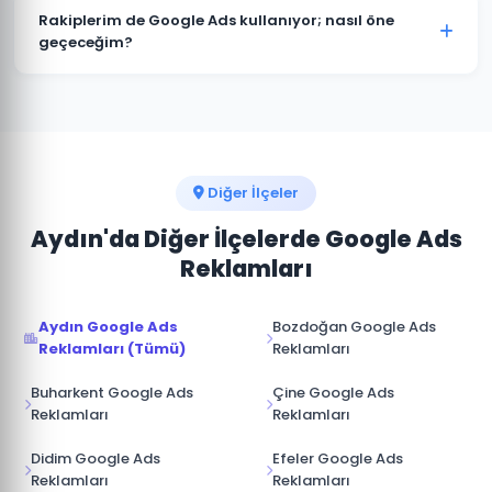
müşterimize aittir. Ajans erişimi yönetici (admin)
Rakiplerim de Google Ads kullanıyor; nasıl öne
seviyesinde değil, reklam yöneticisi seviyesinde
geçeceğim?
sağlanır. İş ilişkisi sona erdiğinde hesap üzerinde tam
Karacasu pazarında rakip analizi yaparak onların güçlü
kontrole sahip olursunuz.
ve zayıf yönlerini tespit ediyoruz. Boş niş anahtar
kelimelere odaklanarak, daha iyi açılış sayfası
deneyimi sunarak ve teklif stratejisini akıllıca
yöneterek üstünlük sağlıyoruz.
Diğer İlçeler
Aydın'da Diğer İlçelerde Google Ads
Reklamları
Aydın Google Ads
Bozdoğan Google Ads
Reklamları (Tümü)
Reklamları
Buharkent Google Ads
Çine Google Ads
Reklamları
Reklamları
Didim Google Ads
Efeler Google Ads
Reklamları
Reklamları