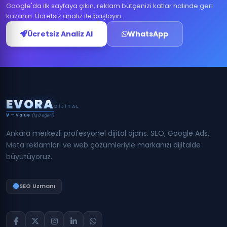
Google'da ilk sayfaya çıkın, reklam bütçenizi katlar halinde geri
kazanın. Ücretsiz analiz ile başlayın.
Ücretsiz Analiz Al
WhatsApp
E
V
O
R
A
DIJITAL
V
— Value
(İş Değeri)
Ankara merkezli profesyonel dijital ajans. SEO, Google Ads,
Meta reklamları ve web çözümleriyle markanızı dijitalde
büyütüyoruz.
SEO Uzmanı