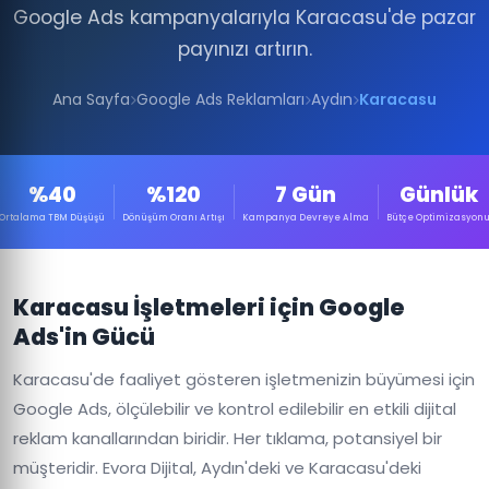
Google Ads kampanyalarıyla Karacasu'de pazar
payınızı artırın.
Ana Sayfa
Google Ads Reklamları
Aydın
Karacasu
%40
%120
7 Gün
Günlük
Ortalama TBM Düşüşü
Dönüşüm Oranı Artışı
Kampanya Devreye Alma
Bütçe Optimizasyon
Karacasu İşletmeleri için Google
Ads'in Gücü
Karacasu'de faaliyet gösteren işletmenizin büyümesi için
Google Ads, ölçülebilir ve kontrol edilebilir en etkili dijital
reklam kanallarından biridir. Her tıklama, potansiyel bir
müşteridir. Evora Dijital, Aydın'deki ve Karacasu'deki