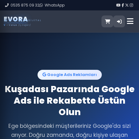
0535 875 09 32
WhatsApp
E
V
O
R
A
DIJITAL
V
— Value
(İş Değeri)
Google Ads Reklamları
Kuşadası Pazarında Google
Ads ile Rekabette Üstün
Olun
Ege bölgesindeki müşterileriniz Google'da sizi
arıyor. Doğru zamanda, doğru kişiye ulaşan