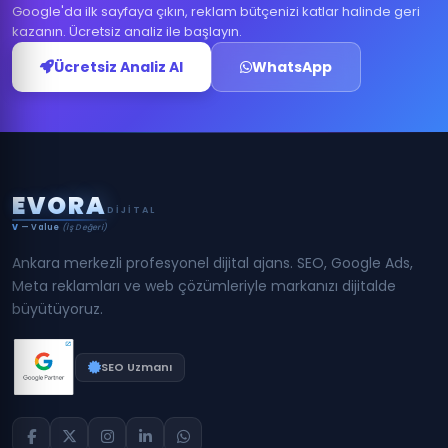
Google'da ilk sayfaya çıkın, reklam bütçenizi katlar halinde geri
kazanın. Ücretsiz analiz ile başlayın.
Ücretsiz Analiz Al
WhatsApp
E
V
O
R
A
DIJITAL
V
— Value
(İş Değeri)
Ankara merkezli profesyonel dijital ajans. SEO, Google Ads,
Meta reklamları ve web çözümleriyle markanızı dijitalde
büyütüyoruz.
SEO Uzmanı