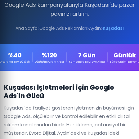
Google Ads kampanyalarıyla Kuşadası'de pazar
payınızı artırın.
Ana Sayfa
Google Ads Reklamları
Aydın
Kuşadası
%40
%120
7 Gün
Günlük
Ortalama TBM Düşüşü
Dönüşüm Oranı Artışı
Kampanya Devreye Alma
Bütçe Optimizasyon
Kuşadası İşletmeleri için Google
Ads'in Gücü
Kuşadası'de faaliyet gösteren işletmenizin büyümesi için
Google Ads, ölçülebilir ve kontrol edilebilir en etkili dijital
reklam kanallarından biridir. Her tıklama, potansiyel bir
müşteridir. Evora Dijital, Aydın'deki ve Kuşadası'deki