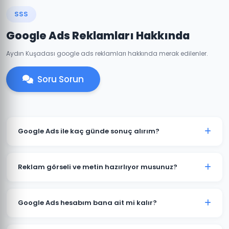
SSS
Google Ads Reklamları Hakkında
Aydın Kuşadası google ads reklamları hakkında merak edilenler.
Soru Sorun
Google Ads ile kaç günde sonuç alırım?
Kuşadası'de iyi optimize edilmiş bir Google Ads
kampanyası genellikle 7-14 gün içinde anlamlı trafik
Reklam görseli ve metin hazırlıyor musunuz?
ve dönüşümler üretmeye başlar. İlk ay veri toplama,
ikinci aydan itibaren optimizasyon yoğunlaşır.
Evet. Kuşadası'deki müşterilerimiz için reklam
metinleri, görsel tasarımlar ve video reklamlar dahil
Google Ads hesabım bana ait mi kalır?
tüm kreatif içerikleri üretiyoruz. İçerikler hedef
kitlenize ve sektörünüze özel hazırlanır.
Kesinlikle. Kuşadası'deki tüm projelerimizde hesap