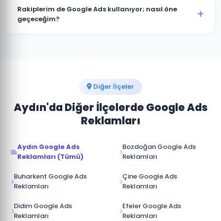
müşterimize aittir. Ajans erişimi yönetici (admin)
Rakiplerim de Google Ads kullanıyor; nasıl öne
seviyesinde değil, reklam yöneticisi seviyesinde
geçeceğim?
sağlanır. İş ilişkisi sona erdiğinde hesap üzerinde tam
Kuşadası pazarında rakip analizi yaparak onların güçlü
kontrole sahip olursunuz.
ve zayıf yönlerini tespit ediyoruz. Boş niş anahtar
kelimelere odaklanarak, daha iyi açılış sayfası
deneyimi sunarak ve teklif stratejisini akıllıca
yöneterek üstünlük sağlıyoruz.
Diğer İlçeler
Aydın'da Diğer İlçelerde Google Ads
Reklamları
Aydın Google Ads
Bozdoğan Google Ads
Reklamları (Tümü)
Reklamları
Buharkent Google Ads
Çine Google Ads
Reklamları
Reklamları
Didim Google Ads
Efeler Google Ads
Reklamları
Reklamları