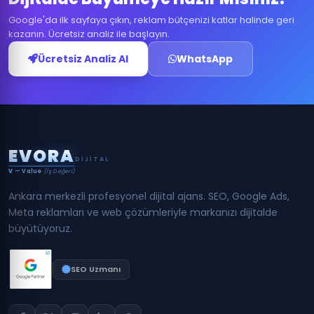
Google'da ilk sayfaya çıkın, reklam bütçenizi katlar halinde geri
kazanın. Ücretsiz analiz ile başlayın.
Ücretsiz Analiz Al
WhatsApp
E
V
O
R
A
DIJITAL
V
— Value
(İş Değeri)
Ankara merkezli profesyonel dijital ajans. SEO, Google Ads,
Meta reklamları ve web çözümleriyle markanızı dijitalde
büyütüyoruz.
SEO Uzmanı