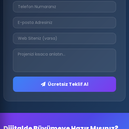
Ücretsiz Teklif Al
Dijitalde Büyümeye Hazır Mısınız?