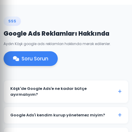
SSS
Google Ads Reklamları Hakkında
Aydın Köşk google ads reklamları hakkında merak edilenler.
Soru Sorun
Köşk'de Google Ads'e ne kadar bütçe
ayırmalıyım?
Köşk'deki sektörünüze ve rekabete göre aylık 1.500 TL
ile başlanabilir. Ancak anlamlı sonuçlar için 3.000-
Google Ads'i kendim kurup yönetemez miyim?
5.000 TL+ bütçe önerilmektedir. Ücretsiz bütçe analizi
için iletişime geçin.
Teknik olarak mümkündür; ancak optimize edilmemiş