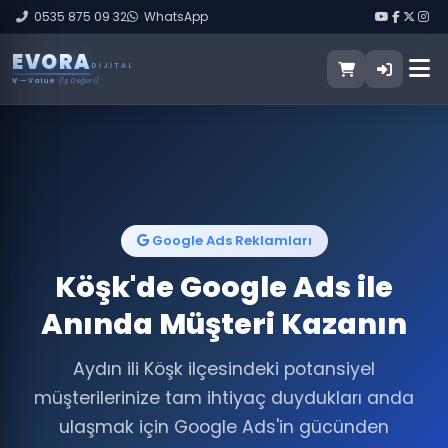
0535 875 09 32
WhatsApp
E
V
O
R
A
DIJITAL
V
— Value
(İş Değeri)
Google Ads Reklamları
Köşk'de Google Ads ile
Anında Müşteri Kazanın
Aydın ili Köşk ilçesindeki potansiyel
müşterilerinize tam ihtiyaç duydukları anda
ulaşmak için Google Ads'in gücünden