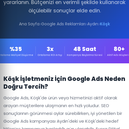
yararlanın. Bütçenizi en verimli şekilde kullanarak
ölçülebilir sonuçlar elde edin.
Ana Sayfa
Google Ads Reklamları
Aydın
Köşk
%35
3x
48 Saat
80+
rtalama Maliyet Düşürme
Ortalama ROI Artışı
Kampanya Başlatma Süresi
Aktif Ads Müşteri
Köşk İşletmeniz İçin Google Ads Neden
Doğru Tercih?
Google Ads, Köşk'de ürün veya hizmetinizi aktif olarak
arayan müşterilere ulaşmanın en hızlı yoludur. SEO
sonuçlarının görünmesi aylar sürebilirken, iyi yönetilen bir
Google Ads kampanyası Aydın'deki ve Köşk'deki hedef
kitlenize kampanya başladığı gün ulaşabilir. Evora Dijital,