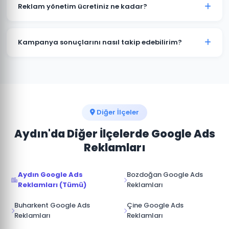
kampanyalar bütçenizi hızla tüketir. Köşk'deki
Reklam yönetim ücretiniz ne kadar?
işletmelerin büyük çoğunluğu profesyonel yönetimle
maliyetleri %30-50 düşürürken dönüşüm sayısını
Reklam yönetim ücretimiz, aylık reklam bütçenizin
artırmaktadır.
%15-20'si arasında değişmektedir. Köşk için minimum
Kampanya sonuçlarını nasıl takip edebilirim?
yönetim ücreti 1.000 TL/ay'dır. Bütçe ve hedeflerinize
göre özel teklif sunuyoruz.
Köşk kampanyalarınız için Google Ads hesabınıza tam
erişim sağlıyoruz. Ek olarak aylık performans raporu,
tıklama, gösterim, dönüşüm ve reklam harcaması
verileri ile sunulmaktadır.
Diğer İlçeler
Aydın'da Diğer İlçelerde Google Ads
Reklamları
Aydın Google Ads
Bozdoğan Google Ads
Reklamları (Tümü)
Reklamları
Buharkent Google Ads
Çine Google Ads
Reklamları
Reklamları